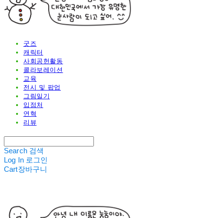
굿즈
캐릭터
사회공헌활동
콜라보레이션
교육
전시 및 팝업
그림일기
입점처
연혁
리뷰
Search
검색
Log In
로그인
Cart
장바구니