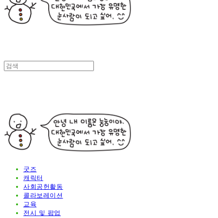
굿즈
캐릭터
사회공헌활동
콜라보레이션
교육
전시 및 팝업