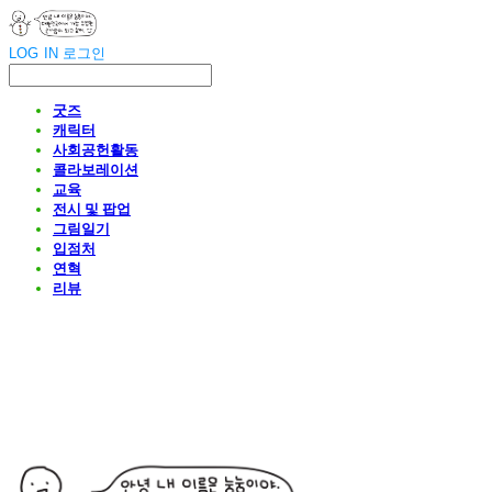
LOG IN
로그인
굿즈
캐릭터
사회공헌활동
콜라보레이션
교육
전시 및 팝업
그림일기
입점처
연혁
리뷰