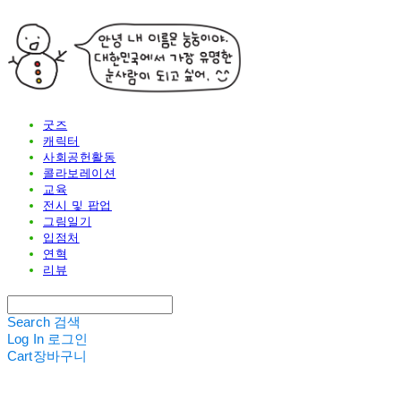
굿즈
캐릭터
사회공헌활동
콜라보레이션
교육
전시 및 팝업
그림일기
입점처
연혁
리뷰
Search
검색
Log In
로그인
Cart
장바구니