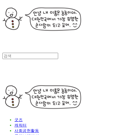
굿즈
캐릭터
사회공헌활동