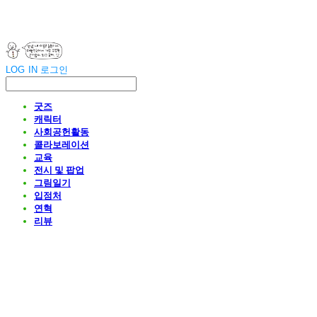
LOG IN
로그인
굿즈
캐릭터
사회공헌활동
콜라보레이션
교육
전시 및 팝업
그림일기
입점처
연혁
리뷰