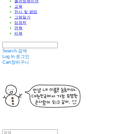
콜라보레이션
교육
전시 및 팝업
그림일기
입점처
연혁
리뷰
Search
검색
Log In
로그인
Cart
장바구니