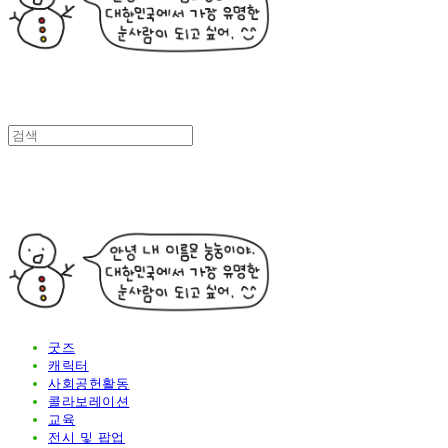
굿즈
캐릭터
사회공헌활동
콜라보레이션
교육
전시 및 팝업