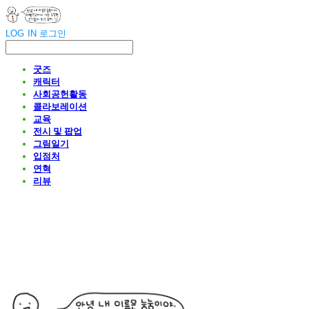
LOG IN
로그인
굿즈
캐릭터
사회공헌활동
콜라보레이션
교육
전시 및 팝업
그림일기
입점처
연혁
리뷰