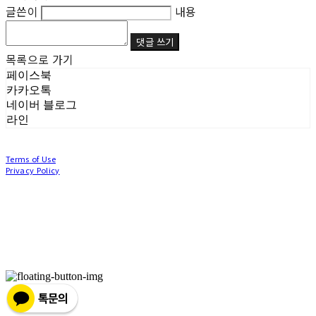
글쓴이
내용
댓글 쓰기
목록으로 가기
페이스북
카카오톡
네이버 블로그
라인
Terms of Use
Privacy Policy
Confirm Entrepreneur Information
Company Name: (주)눙눙이 | Owner: 이윤주, 조창원 | Personal Info Manager: 이윤주, 조
창원 | Phone Number: 0507-1370-3379 | Email: nungnunge8@gmail.com
Address: 경기도 부천시 성곡로63번길 104, 3층 | Business Registration Number:
386-87-
01511
| Business License:
2020-경기부천-0253
| Hosting by sixshop