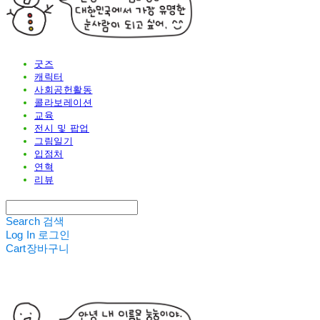
굿즈
캐릭터
사회공헌활동
콜라보레이션
교육
전시 및 팝업
그림일기
입점처
연혁
리뷰
Search
검색
Log In
로그인
Cart
장바구니