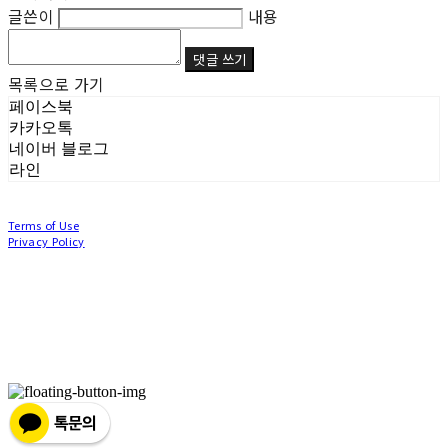
글쓴이
내용
댓글 쓰기
목록으로 가기
페이스북
카카오톡
네이버 블로그
라인
Terms of Use
Privacy Policy
Confirm Entrepreneur Information
Company Name: (주)눙눙이 | Owner: 이윤주, 조창원 | Personal Info Manager: 이윤주, 조
창원 | Phone Number: 0507-1370-3379 | Email: nungnunge8@gmail.com
Address: 경기도 부천시 성곡로63번길 104, 3층 | Business Registration Number:
386-87-
01511
| Business License:
2020-경기부천-0253
| Hosting by sixshop