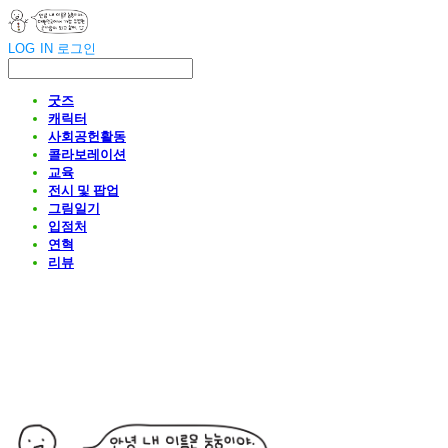
LOG IN
로그인
굿즈
캐릭터
사회공헌활동
콜라보레이션
교육
전시 및 팝업
그림일기
입점처
연혁
리뷰