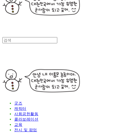
굿즈
캐릭터
사회공헌활동
콜라보레이션
교육
전시 및 팝업