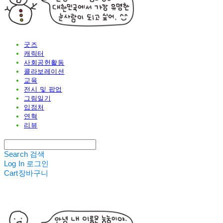
굿즈
캐릭터
사회공헌활동
콜라보레이션
교육
전시 및 팝업
그림일기
입점처
연혁
리뷰
Search
검색
Log In
로그인
Cart
장바구니