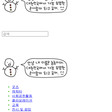
굿즈
캐릭터
사회공헌활동
콜라보레이션
교육
전시 및 팝업