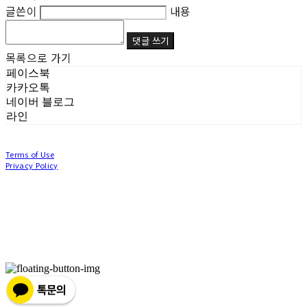
글쓴이
내용
댓글 쓰기
목록으로 가기
페이스북
카카오톡
네이버 블로그
라인
Terms of Use
Privacy Policy
Confirm Entrepreneur Information
Company Name: (주)눙눙이 | Owner: 이윤주, 조창원 | Personal Info Manager: 이윤주, 조
창원 | Phone Number: 0507-1370-3379 | Email: nungnunge8@gmail.com
Address: 경기도 부천시 성곡로63번길 104, 3층 | Business Registration Number:
386-87-
01511
| Business License:
2020-경기부천-0253
| Hosting by sixshop