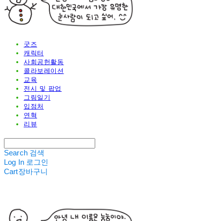
굿즈
캐릭터
사회공헌활동
콜라보레이션
교육
전시 및 팝업
그림일기
입점처
연혁
리뷰
Search
검색
Log In
로그인
Cart
장바구니