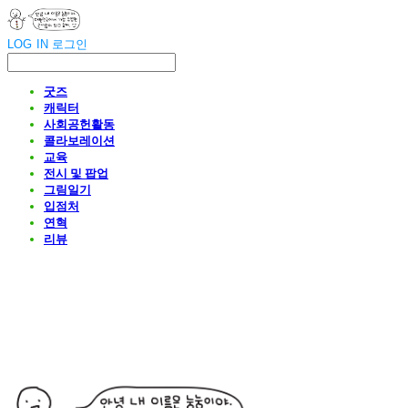
LOG IN
로그인
굿즈
캐릭터
사회공헌활동
콜라보레이션
교육
전시 및 팝업
그림일기
입점처
연혁
리뷰