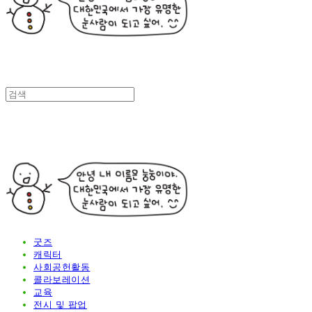
굿즈
캐릭터
사회공헌활동
콜라보레이션
교육
전시 및 팝업