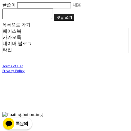
글쓴이
내용
댓글 쓰기
목록으로 가기
페이스북
카카오톡
네이버 블로그
라인
Terms of Use
Privacy Policy
Confirm Entrepreneur Information
Company Name: (주)눙눙이 | Owner: 이윤주, 조창원 | Personal Info Manager: 이윤주, 조
창원 | Phone Number: 0507-1370-3379 | Email: nungnunge8@gmail.com
Address: 경기도 부천시 성곡로63번길 104, 3층 | Business Registration Number:
386-87-
01511
| Business License:
2020-경기부천-0253
| Hosting by sixshop