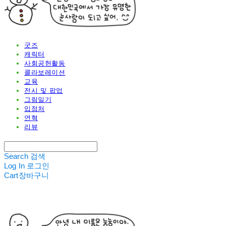
굿즈
캐릭터
사회공헌활동
콜라보레이션
교육
전시 및 팝업
그림일기
입점처
연혁
리뷰
Search
검색
Log In
로그인
Cart
장바구니