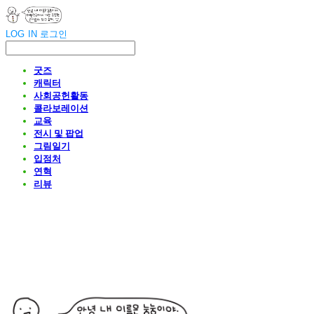
LOG IN
로그인
굿즈
캐릭터
사회공헌활동
콜라보레이션
교육
전시 및 팝업
그림일기
입점처
연혁
리뷰