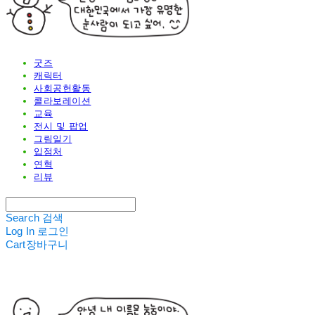
굿즈
캐릭터
사회공헌활동
콜라보레이션
교육
전시 및 팝업
그림일기
입점처
연혁
리뷰
Search
검색
Log In
로그인
Cart
장바구니