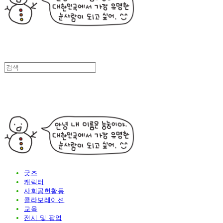
굿즈
캐릭터
사회공헌활동
콜라보레이션
교육
전시 및 팝업