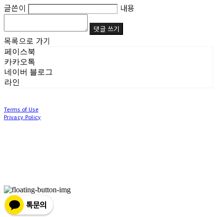
글쓴이
내용
댓글 쓰기
목록으로 가기
페이스북
카카오톡
네이버 블로그
라인
Terms of Use
Privacy Policy
Confirm Entrepreneur Information
Company Name: (주)눙눙이 | Owner: 이윤주, 조창원 | Personal Info Manager: 이윤주, 조
창원 | Phone Number: 0507-1370-3379 | Email: nungnunge8@gmail.com
Address: 경기도 부천시 성곡로63번길 104, 3층 | Business Registration Number:
386-87-
01511
| Business License:
2020-경기부천-0253
| Hosting by sixshop