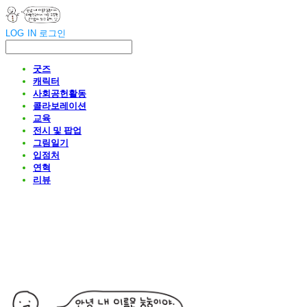
LOG IN
로그인
굿즈
캐릭터
사회공헌활동
콜라보레이션
교육
전시 및 팝업
그림일기
입점처
연혁
리뷰