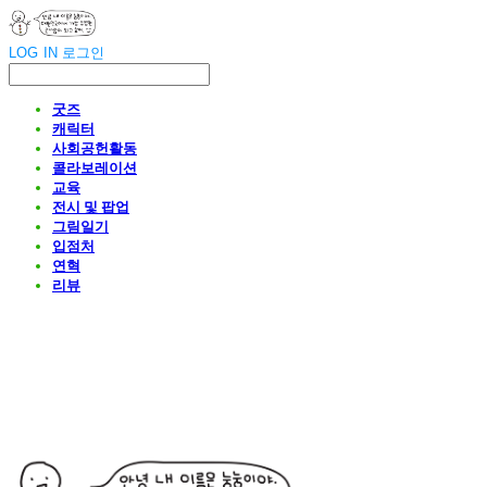
LOG IN
로그인
굿즈
캐릭터
사회공헌활동
콜라보레이션
교육
전시 및 팝업
그림일기
입점처
연혁
리뷰