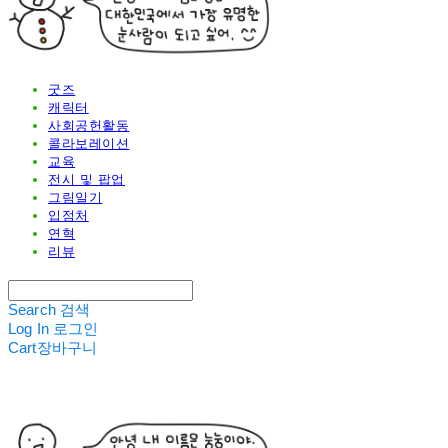
굿즈
캐릭터
사회공헌활동
콜라보레이션
교육
전시 및 팝업
그림일기
입점처
연혁
리뷰
Search
검색
Log In
로그인
Cart
장바구니