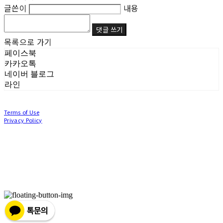
글쓴이
내용
댓글 쓰기
목록으로 가기
페이스북
카카오톡
네이버 블로그
라인
Terms of Use
Privacy Policy
Confirm Entrepreneur Information
Company Name: (주)눙눙이 | Owner: 이윤주, 조창원 | Personal Info Manager: 이윤주, 조
창원 | Phone Number: 0507-1370-3379 | Email: nungnunge8@gmail.com
Address: 경기도 부천시 성곡로63번길 104, 3층 | Business Registration Number:
386-87-
01511
| Business License:
2020-경기부천-0253
| Hosting by sixshop