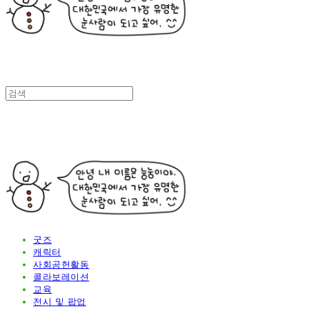
굿즈
캐릭터
사회공헌활동
콜라보레이션
교육
전시 및 팝업