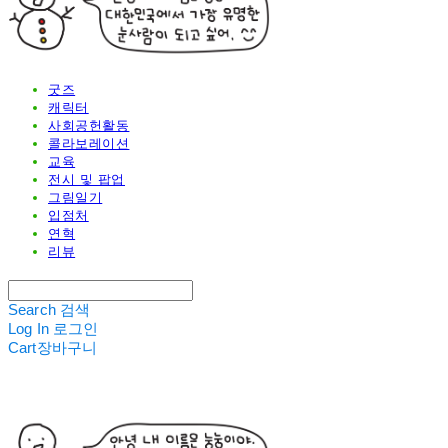
굿즈
캐릭터
사회공헌활동
콜라보레이션
교육
전시 및 팝업
그림일기
입점처
연혁
리뷰
Search
검색
Log In
로그인
Cart
장바구니