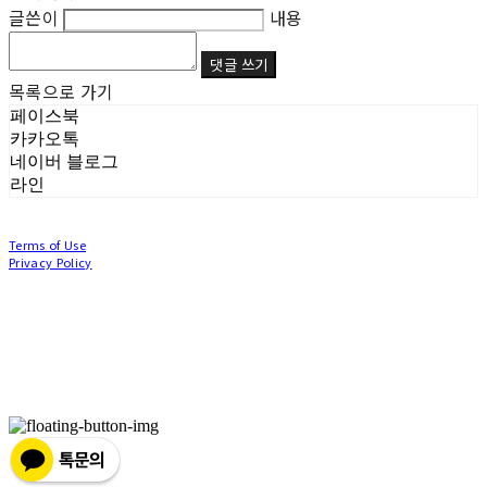
글쓴이
내용
댓글 쓰기
목록으로 가기
페이스북
카카오톡
네이버 블로그
라인
Terms of Use
Privacy Policy
Confirm Entrepreneur Information
Company Name: (주)눙눙이 | Owner: 이윤주, 조창원 | Personal Info Manager: 이윤주, 조
창원 | Phone Number: 0507-1370-3379 | Email: nungnunge8@gmail.com
Address: 경기도 부천시 성곡로63번길 104, 3층 | Business Registration Number:
386-87-
01511
| Business License:
2020-경기부천-0253
| Hosting by sixshop