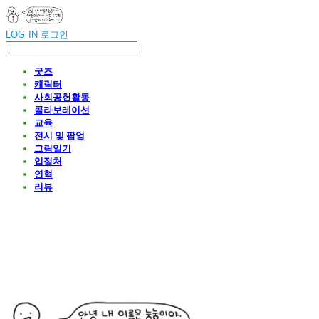
LOG IN
로그인
굿즈
캐릭터
사회공헌활동
콜라보레이션
교육
전시 및 팝업
그림일기
입점처
연혁
리뷰