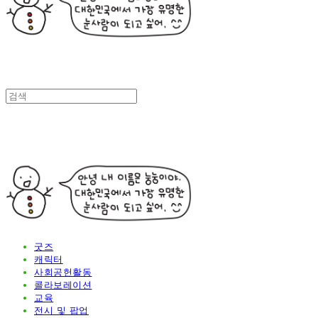
굿즈
캐릭터
사회공헌활동
콜라보레이션
교육
전시 및 팝업