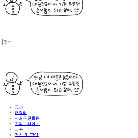
굿즈
캐릭터
사회공헌활동
콜라보레이션
교육
전시 및 팝업