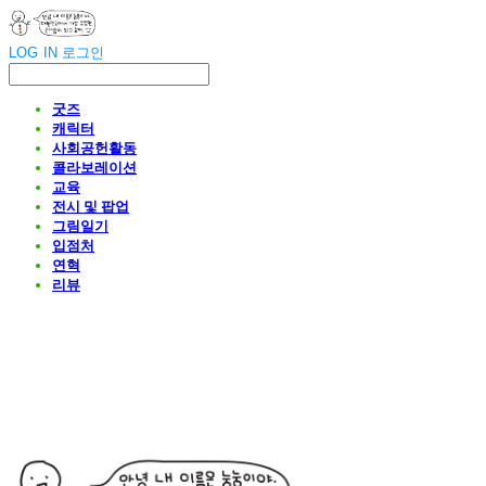
LOG IN
로그인
굿즈
캐릭터
사회공헌활동
콜라보레이션
교육
전시 및 팝업
그림일기
입점처
연혁
리뷰