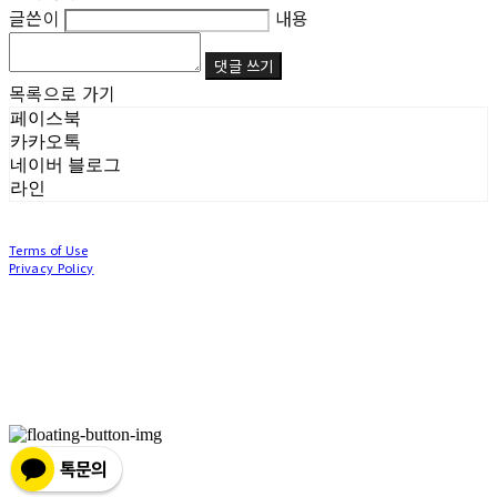
글쓴이
내용
댓글 쓰기
목록으로 가기
페이스북
카카오톡
네이버 블로그
라인
Terms of Use
Privacy Policy
Confirm Entrepreneur Information
Company Name: (주)눙눙이 | Owner: 이윤주, 조창원 | Personal Info Manager: 이윤주, 조
창원 | Phone Number: 0507-1370-3379 | Email: nungnunge8@gmail.com
Address: 경기도 부천시 성곡로63번길 104, 3층 | Business Registration Number:
386-87-
01511
| Business License:
2020-경기부천-0253
| Hosting by sixshop