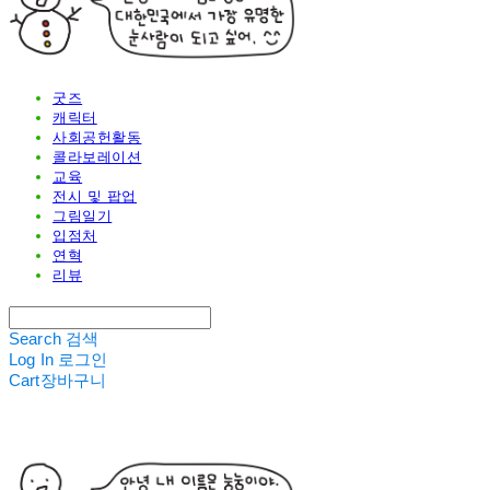
굿즈
캐릭터
사회공헌활동
콜라보레이션
교육
전시 및 팝업
그림일기
입점처
연혁
리뷰
Search
검색
Log In
로그인
Cart
장바구니