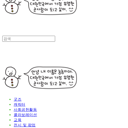
굿즈
캐릭터
사회공헌활동
콜라보레이션
교육
전시 및 팝업