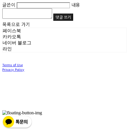
글쓴이
내용
댓글 쓰기
목록으로 가기
페이스북
카카오톡
네이버 블로그
라인
Terms of Use
Privacy Policy
Confirm Entrepreneur Information
Company Name: (주)눙눙이 | Owner: 이윤주, 조창원 | Personal Info Manager: 이윤주, 조
창원 | Phone Number: 0507-1370-3379 | Email: nungnunge8@gmail.com
Address: 경기도 부천시 성곡로63번길 104, 3층 | Business Registration Number:
386-87-
01511
| Business License:
2020-경기부천-0253
| Hosting by sixshop