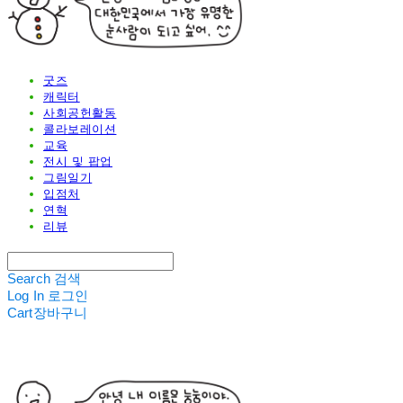
굿즈
캐릭터
사회공헌활동
콜라보레이션
교육
전시 및 팝업
그림일기
입점처
연혁
리뷰
Search
검색
Log In
로그인
Cart
장바구니