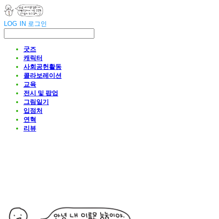
LOG IN
로그인
굿즈
캐릭터
사회공헌활동
콜라보레이션
교육
전시 및 팝업
그림일기
입점처
연혁
리뷰