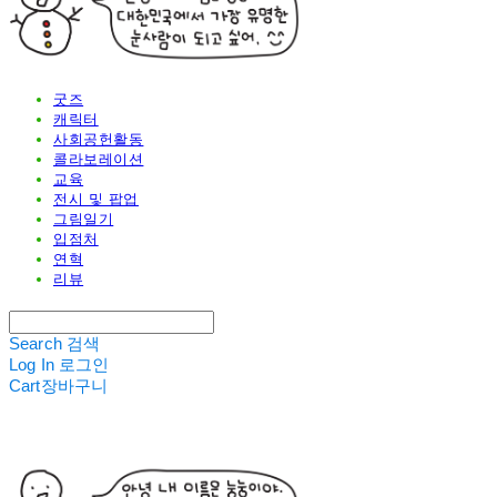
굿즈
캐릭터
사회공헌활동
콜라보레이션
교육
전시 및 팝업
그림일기
입점처
연혁
리뷰
Search
검색
Log In
로그인
Cart
장바구니