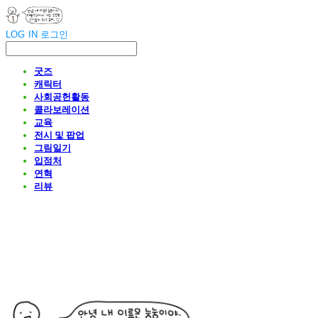
LOG IN
로그인
굿즈
캐릭터
사회공헌활동
콜라보레이션
교육
전시 및 팝업
그림일기
입점처
연혁
리뷰