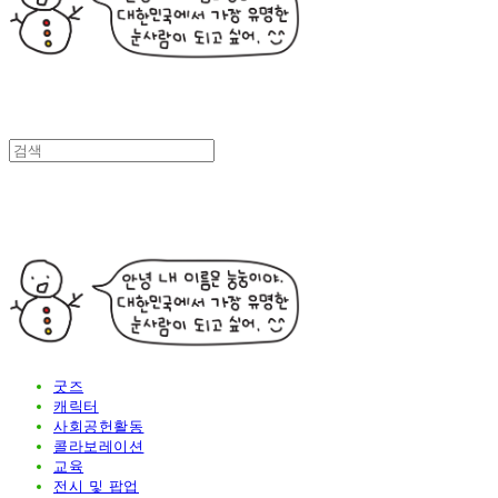
굿즈
캐릭터
사회공헌활동
콜라보레이션
교육
전시 및 팝업