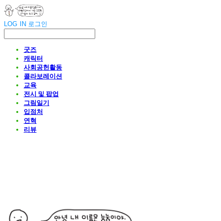
LOG IN
로그인
굿즈
캐릭터
사회공헌활동
콜라보레이션
교육
전시 및 팝업
그림일기
입점처
연혁
리뷰