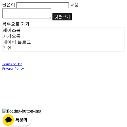
글쓴이
내용
댓글 쓰기
목록으로 가기
페이스북
카카오톡
네이버 블로그
라인
Terms of Use
Privacy Policy
Confirm Entrepreneur Information
Company Name: (주)눙눙이 | Owner: 이윤주, 조창원 | Personal Info Manager: 이윤주, 조
창원 | Phone Number: 0507-1370-3379 | Email: nungnunge8@gmail.com
Address: 경기도 부천시 성곡로63번길 104, 3층 | Business Registration Number:
386-87-
01511
| Business License:
2020-경기부천-0253
| Hosting by sixshop