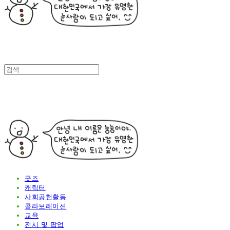
굿즈
캐릭터
사회공헌활동
콜라보레이션
교육
전시 및 팝업