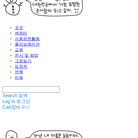
굿즈
캐릭터
사회공헌활동
콜라보레이션
교육
전시 및 팝업
그림일기
입점처
연혁
리뷰
Search
검색
Log In
로그인
Cart
장바구니