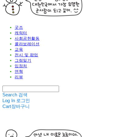
굿즈
캐릭터
사회공헌활동
콜라보레이션
교육
전시 및 팝업
그림일기
입점처
연혁
리뷰
Search
검색
Log In
로그인
Cart
장바구니