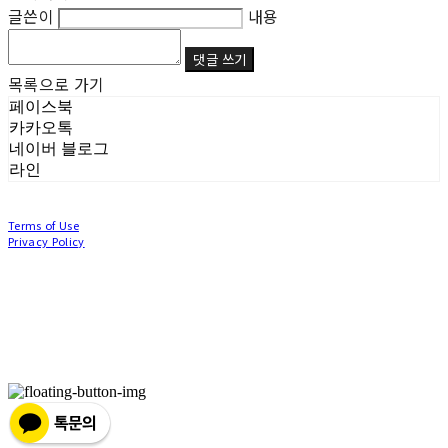
글쓴이
내용
댓글 쓰기
목록으로 가기
페이스북
카카오톡
네이버 블로그
라인
Terms of Use
Privacy Policy
Confirm Entrepreneur Information
Company Name: (주)눙눙이 | Owner: 이윤주, 조창원 | Personal Info Manager: 이윤주, 조
창원 | Phone Number: 0507-1370-3379 | Email: nungnunge8@gmail.com
Address: 경기도 부천시 성곡로63번길 104, 3층 | Business Registration Number:
386-87-
01511
| Business License:
2020-경기부천-0253
| Hosting by sixshop