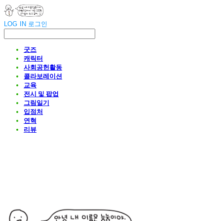
LOG IN
로그인
굿즈
캐릭터
사회공헌활동
콜라보레이션
교육
전시 및 팝업
그림일기
입점처
연혁
리뷰