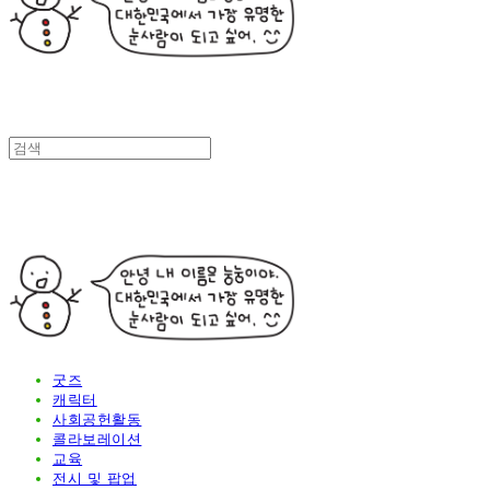
굿즈
캐릭터
사회공헌활동
콜라보레이션
교육
전시 및 팝업