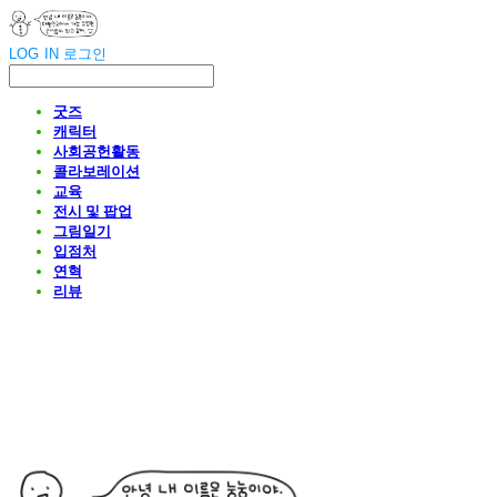
LOG IN
로그인
굿즈
캐릭터
사회공헌활동
콜라보레이션
교육
전시 및 팝업
그림일기
입점처
연혁
리뷰