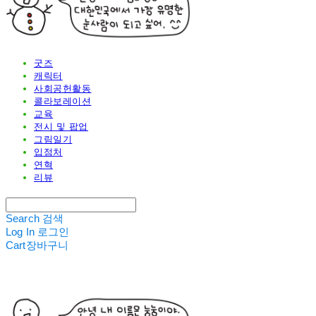
굿즈
캐릭터
사회공헌활동
콜라보레이션
교육
전시 및 팝업
그림일기
입점처
연혁
리뷰
Search
검색
Log In
로그인
Cart
장바구니