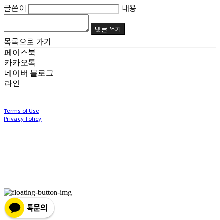
글쓴이
내용
댓글 쓰기
목록으로 가기
페이스북
카카오톡
네이버 블로그
라인
Terms of Use
Privacy Policy
Confirm Entrepreneur Information
Company Name: (주)눙눙이 | Owner: 이윤주, 조창원 | Personal Info Manager: 이윤주, 조
창원 | Phone Number: 0507-1370-3379 | Email: nungnunge8@gmail.com
Address: 경기도 부천시 성곡로63번길 104, 3층 | Business Registration Number:
386-87-
01511
| Business License:
2020-경기부천-0253
| Hosting by sixshop