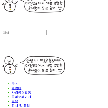
굿즈
캐릭터
사회공헌활동
콜라보레이션
교육
전시 및 팝업