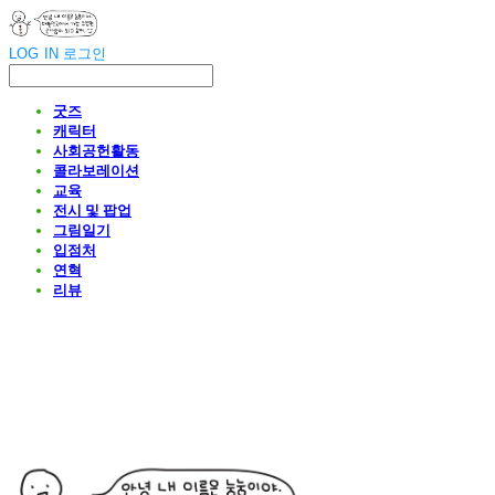
LOG IN
로그인
굿즈
캐릭터
사회공헌활동
콜라보레이션
교육
전시 및 팝업
그림일기
입점처
연혁
리뷰