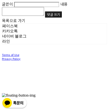
글쓴이
내용
댓글 쓰기
목록으로 가기
페이스북
카카오톡
네이버 블로그
라인
Terms of Use
Privacy Policy
Confirm Entrepreneur Information
Company Name: (주)눙눙이 | Owner: 이윤주, 조창원 | Personal Info Manager: 이윤주, 조
창원 | Phone Number: 0507-1370-3379 | Email: nungnunge8@gmail.com
Address: 경기도 부천시 성곡로63번길 104, 3층 | Business Registration Number:
386-87-
01511
| Business License:
2020-경기부천-0253
| Hosting by sixshop