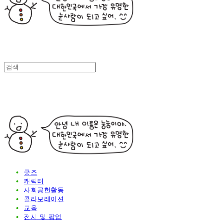
굿즈
캐릭터
사회공헌활동
콜라보레이션
교육
전시 및 팝업