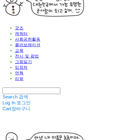
굿즈
캐릭터
사회공헌활동
콜라보레이션
교육
전시 및 팝업
그림일기
입점처
연혁
리뷰
Search
검색
Log In
로그인
Cart
장바구니