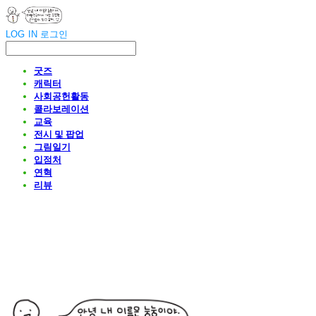
LOG IN
로그인
굿즈
캐릭터
사회공헌활동
콜라보레이션
교육
전시 및 팝업
그림일기
입점처
연혁
리뷰