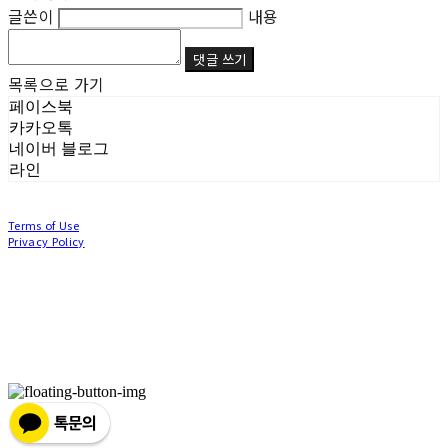
글쓴이
내용
댓글 쓰기
목록으로 가기
페이스북
카카오톡
네이버 블로그
라인
Terms of Use
Privacy Policy
Confirm Entrepreneur Information
Company Name: (주)눙눙이 | Owner: 이윤주, 조창원 | Personal Info Manager: 이윤주, 조
창원 | Phone Number: 0507-1370-3379 | Email: nungnunge8@gmail.com
Address: 경기도 부천시 성곡로63번길 104, 3층 | Business Registration Number:
386-87-
01511
| Business License:
2020-경기부천-0253
| Hosting by sixshop