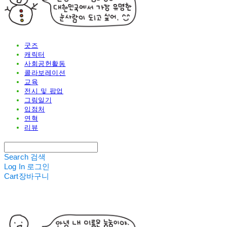
굿즈
캐릭터
사회공헌활동
콜라보레이션
교육
전시 및 팝업
그림일기
입점처
연혁
리뷰
Search
검색
Log In
로그인
Cart
장바구니