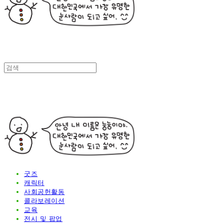
굿즈
캐릭터
사회공헌활동
콜라보레이션
교육
전시 및 팝업