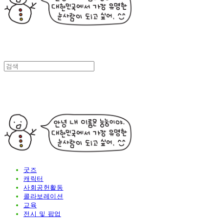
굿즈
캐릭터
사회공헌활동
콜라보레이션
교육
전시 및 팝업