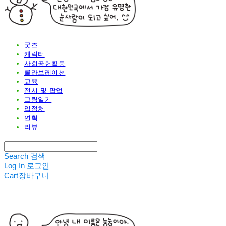
굿즈
캐릭터
사회공헌활동
콜라보레이션
교육
전시 및 팝업
그림일기
입점처
연혁
리뷰
Search
검색
Log In
로그인
Cart
장바구니