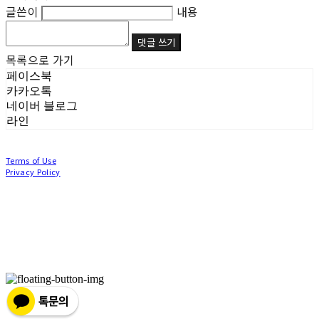
글쓴이
내용
댓글 쓰기
목록으로 가기
페이스북
카카오톡
네이버 블로그
라인
Terms of Use
Privacy Policy
Confirm Entrepreneur Information
Company Name: (주)눙눙이 | Owner: 이윤주, 조창원 | Personal Info Manager: 이윤주, 조
창원 | Phone Number: 0507-1370-3379 | Email: nungnunge8@gmail.com
Address: 경기도 부천시 성곡로63번길 104, 3층 | Business Registration Number:
386-87-
01511
| Business License:
2020-경기부천-0253
| Hosting by sixshop