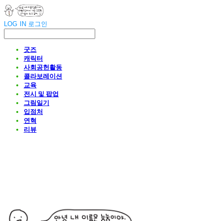
LOG IN
로그인
굿즈
캐릭터
사회공헌활동
콜라보레이션
교육
전시 및 팝업
그림일기
입점처
연혁
리뷰