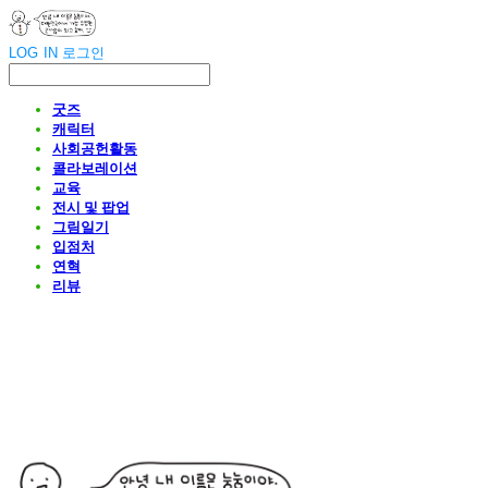
LOG IN
로그인
굿즈
캐릭터
사회공헌활동
콜라보레이션
교육
전시 및 팝업
그림일기
입점처
연혁
리뷰