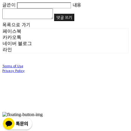
글쓴이
내용
댓글 쓰기
목록으로 가기
페이스북
카카오톡
네이버 블로그
라인
Terms of Use
Privacy Policy
Confirm Entrepreneur Information
Company Name: (주)눙눙이 | Owner: 이윤주, 조창원 | Personal Info Manager: 이윤주, 조
창원 | Phone Number: 0507-1370-3379 | Email: nungnunge8@gmail.com
Address: 경기도 부천시 성곡로63번길 104, 3층 | Business Registration Number:
386-87-
01511
| Business License:
2020-경기부천-0253
| Hosting by sixshop