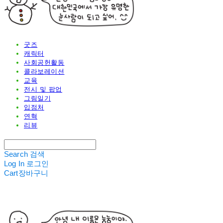
굿즈
캐릭터
사회공헌활동
콜라보레이션
교육
전시 및 팝업
그림일기
입점처
연혁
리뷰
Search
검색
Log In
로그인
Cart
장바구니