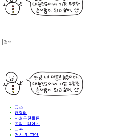
굿즈
캐릭터
사회공헌활동
콜라보레이션
교육
전시 및 팝업