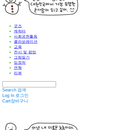
굿즈
캐릭터
사회공헌활동
콜라보레이션
교육
전시 및 팝업
그림일기
입점처
연혁
리뷰
Search
검색
Log In
로그인
Cart
장바구니