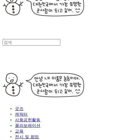
굿즈
캐릭터
사회공헌활동
콜라보레이션
교육
전시 및 팝업