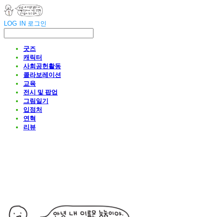
LOG IN
로그인
굿즈
캐릭터
사회공헌활동
콜라보레이션
교육
전시 및 팝업
그림일기
입점처
연혁
리뷰