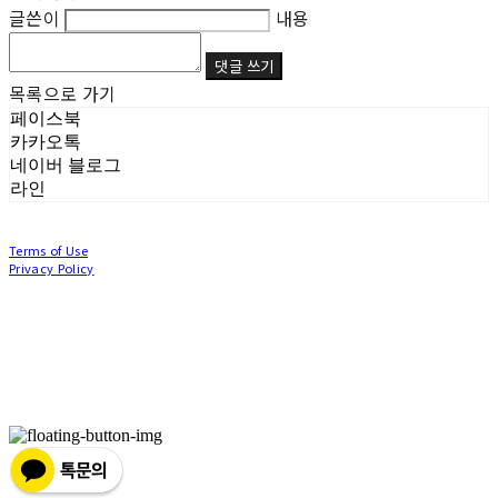
글쓴이
내용
댓글 쓰기
목록으로 가기
페이스북
카카오톡
네이버 블로그
라인
Terms of Use
Privacy Policy
Confirm Entrepreneur Information
Company Name: (주)눙눙이 | Owner: 이윤주, 조창원 | Personal Info Manager: 이윤주, 조
창원 | Phone Number: 0507-1370-3379 | Email: nungnunge8@gmail.com
Address: 경기도 부천시 성곡로63번길 104, 3층 | Business Registration Number:
386-87-
01511
| Business License:
2020-경기부천-0253
| Hosting by sixshop