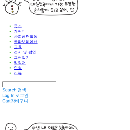
굿즈
캐릭터
사회공헌활동
콜라보레이션
교육
전시 및 팝업
그림일기
입점처
연혁
리뷰
Search
검색
Log In
로그인
Cart
장바구니