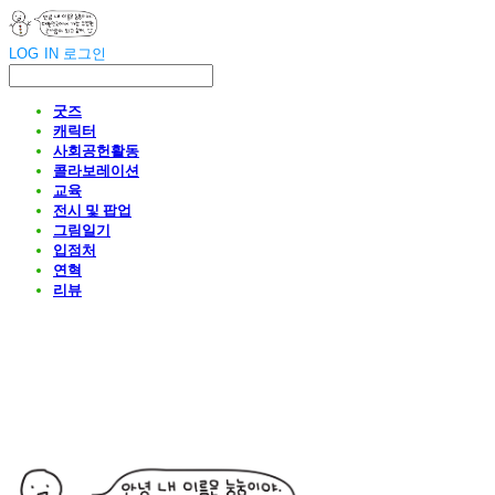
LOG IN
로그인
굿즈
캐릭터
사회공헌활동
콜라보레이션
교육
전시 및 팝업
그림일기
입점처
연혁
리뷰