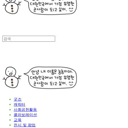
굿즈
캐릭터
사회공헌활동
콜라보레이션
교육
전시 및 팝업