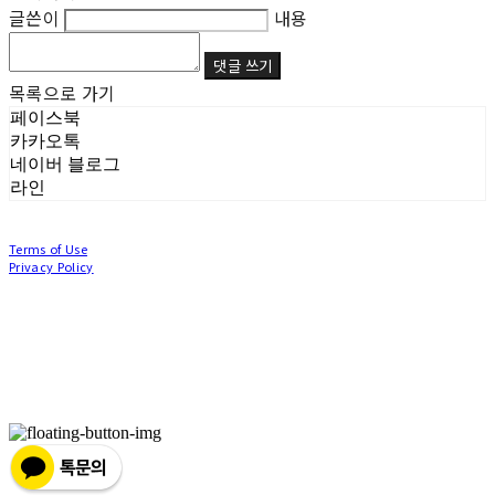
글쓴이
내용
댓글 쓰기
목록으로 가기
페이스북
카카오톡
네이버 블로그
라인
Terms of Use
Privacy Policy
Confirm Entrepreneur Information
Company Name: (주)눙눙이 | Owner: 이윤주, 조창원 | Personal Info Manager: 이윤주, 조
창원 | Phone Number: 0507-1370-3379 | Email: nungnunge8@gmail.com
Address: 경기도 부천시 성곡로63번길 104, 3층 | Business Registration Number:
386-87-
01511
| Business License:
2020-경기부천-0253
| Hosting by sixshop