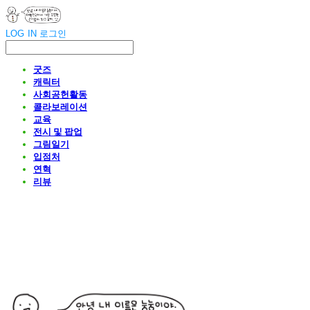
LOG IN
로그인
굿즈
캐릭터
사회공헌활동
콜라보레이션
교육
전시 및 팝업
그림일기
입점처
연혁
리뷰