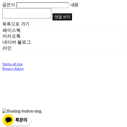
글쓴이
내용
댓글 쓰기
목록으로 가기
페이스북
카카오톡
네이버 블로그
라인
Terms of Use
Privacy Policy
Confirm Entrepreneur Information
Company Name: (주)눙눙이 | Owner: 이윤주, 조창원 | Personal Info Manager: 이윤주, 조
창원 | Phone Number: 0507-1370-3379 | Email: nungnunge8@gmail.com
Address: 경기도 부천시 성곡로63번길 104, 3층 | Business Registration Number:
386-87-
01511
| Business License:
2020-경기부천-0253
| Hosting by sixshop