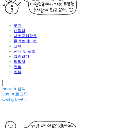
굿즈
캐릭터
사회공헌활동
콜라보레이션
교육
전시 및 팝업
그림일기
입점처
연혁
리뷰
Search
검색
Log In
로그인
Cart
장바구니