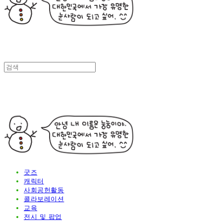
굿즈
캐릭터
사회공헌활동
콜라보레이션
교육
전시 및 팝업