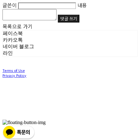
글쓴이
내용
댓글 쓰기
목록으로 가기
페이스북
카카오톡
네이버 블로그
라인
Terms of Use
Privacy Policy
Confirm Entrepreneur Information
Company Name: (주)눙눙이 | Owner: 이윤주, 조창원 | Personal Info Manager: 이윤주, 조
창원 | Phone Number: 0507-1370-3379 | Email: nungnunge8@gmail.com
Address: 경기도 부천시 성곡로63번길 104, 3층 | Business Registration Number:
386-87-
01511
| Business License:
2020-경기부천-0253
| Hosting by sixshop