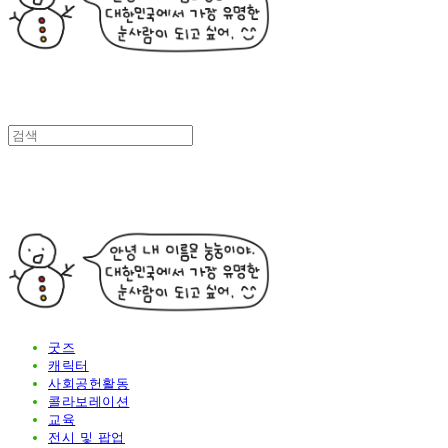
굿즈
캐릭터
사회공헌활동
콜라보레이션
교육
전시 및 팝업