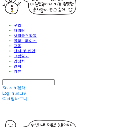
굿즈
캐릭터
사회공헌활동
콜라보레이션
교육
전시 및 팝업
그림일기
입점처
연혁
리뷰
Search
검색
Log In
로그인
Cart
장바구니