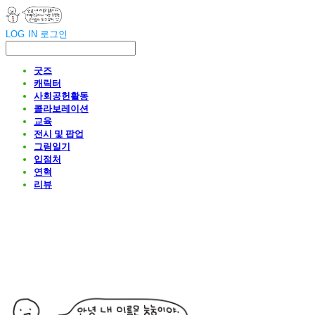
LOG IN
로그인
굿즈
캐릭터
사회공헌활동
콜라보레이션
교육
전시 및 팝업
그림일기
입점처
연혁
리뷰