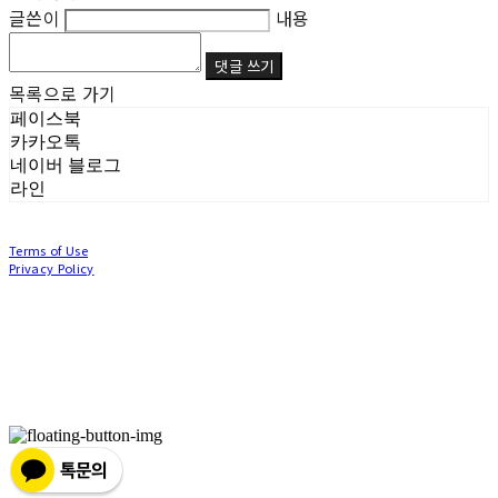
글쓴이
내용
댓글 쓰기
목록으로 가기
페이스북
카카오톡
네이버 블로그
라인
Terms of Use
Privacy Policy
Confirm Entrepreneur Information
Company Name: (주)눙눙이 | Owner: 이윤주, 조창원 | Personal Info Manager: 이윤주, 조
창원 | Phone Number: 0507-1370-3379 | Email: nungnunge8@gmail.com
Address: 경기도 부천시 성곡로63번길 104, 3층 | Business Registration Number:
386-87-
01511
| Business License:
2020-경기부천-0253
| Hosting by sixshop