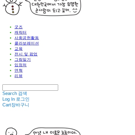
굿즈
캐릭터
사회공헌활동
콜라보레이션
교육
전시 및 팝업
그림일기
입점처
연혁
리뷰
Search
검색
Log In
로그인
Cart
장바구니