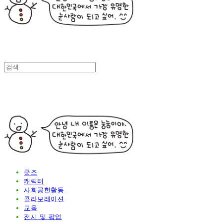
굿즈
캐릭터
사회공헌활동
콜라보레이션
교육
전시 및 팝업