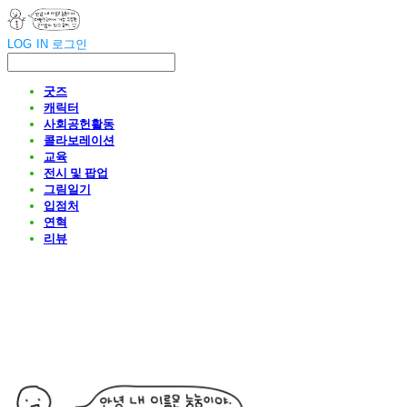
LOG IN
로그인
굿즈
캐릭터
사회공헌활동
콜라보레이션
교육
전시 및 팝업
그림일기
입점처
연혁
리뷰