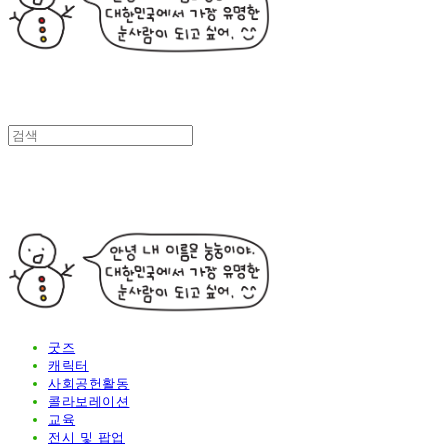
굿즈
캐릭터
사회공헌활동
콜라보레이션
교육
전시 및 팝업