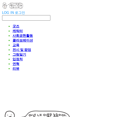
LOG IN
로그인
굿즈
캐릭터
사회공헌활동
콜라보레이션
교육
전시 및 팝업
그림일기
입점처
연혁
리뷰