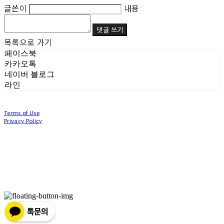
글쓴이
내용
댓글 쓰기
목록으로 가기
페이스북
카카오톡
네이버 블로그
라인
Terms of Use
Privacy Policy
Confirm Entrepreneur Information
Company Name: (주)눙눙이 | Owner: 이윤주, 조창원 | Personal Info Manager: 이윤주, 조
창원 | Phone Number: 0507-1370-3379 | Email: nungnunge8@gmail.com
Address: 경기도 부천시 성곡로63번길 104, 3층 | Business Registration Number:
386-87-
01511
| Business License:
2020-경기부천-0253
| Hosting by sixshop