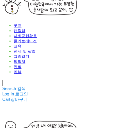
굿즈
캐릭터
사회공헌활동
콜라보레이션
교육
전시 및 팝업
그림일기
입점처
연혁
리뷰
Search
검색
Log In
로그인
Cart
장바구니