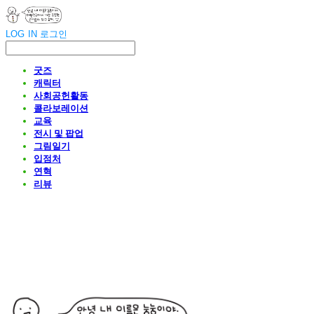
LOG IN
로그인
굿즈
캐릭터
사회공헌활동
콜라보레이션
교육
전시 및 팝업
그림일기
입점처
연혁
리뷰