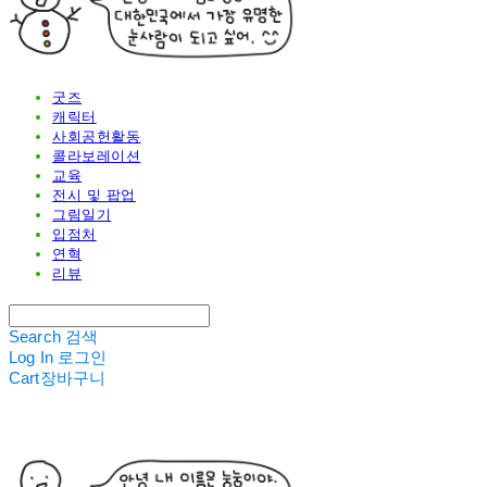
굿즈
캐릭터
사회공헌활동
콜라보레이션
교육
전시 및 팝업
그림일기
입점처
연혁
리뷰
Search
검색
Log In
로그인
Cart
장바구니