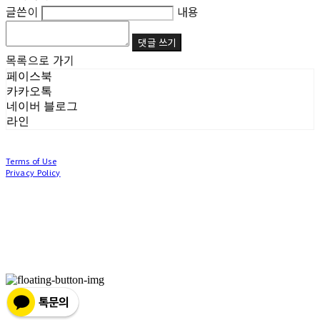
글쓴이
내용
댓글 쓰기
목록으로 가기
페이스북
카카오톡
네이버 블로그
라인
Terms of Use
Privacy Policy
Confirm Entrepreneur Information
Company Name: (주)눙눙이 | Owner: 이윤주, 조창원 | Personal Info Manager: 이윤주, 조
창원 | Phone Number: 0507-1370-3379 | Email: nungnunge8@gmail.com
Address: 경기도 부천시 성곡로63번길 104, 3층 | Business Registration Number:
386-87-
01511
| Business License:
2020-경기부천-0253
| Hosting by sixshop