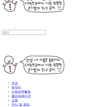
굿즈
캐릭터
사회공헌활동
콜라보레이션
교육
전시 및 팝업