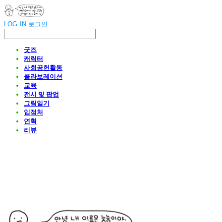
LOG IN
로그인
굿즈
캐릭터
사회공헌활동
콜라보레이션
교육
전시 및 팝업
그림일기
입점처
연혁
리뷰