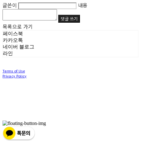
글쓴이
내용
댓글 쓰기
목록으로 가기
페이스북
카카오톡
네이버 블로그
라인
Terms of Use
Privacy Policy
Confirm Entrepreneur Information
Company Name: (주)눙눙이 | Owner: 이윤주, 조창원 | Personal Info Manager: 이윤주, 조
창원 | Phone Number: 0507-1370-3379 | Email: nungnunge8@gmail.com
Address: 경기도 부천시 성곡로63번길 104, 3층 | Business Registration Number:
386-87-
01511
| Business License:
2020-경기부천-0253
| Hosting by sixshop