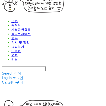
굿즈
캐릭터
사회공헌활동
콜라보레이션
교육
전시 및 팝업
그림일기
입점처
연혁
리뷰
Search
검색
Log In
로그인
Cart
장바구니