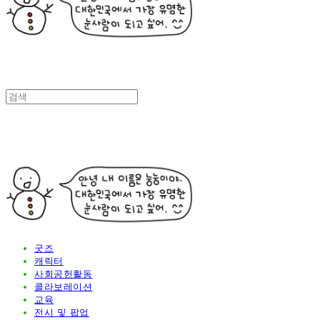
굿즈
캐릭터
사회공헌활동
콜라보레이션
교육
전시 및 팝업