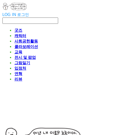
LOG IN
로그인
굿즈
캐릭터
사회공헌활동
콜라보레이션
교육
전시 및 팝업
그림일기
입점처
연혁
리뷰