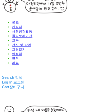
굿즈
캐릭터
사회공헌활동
콜라보레이션
교육
전시 및 팝업
그림일기
입점처
연혁
리뷰
Search
검색
Log In
로그인
Cart
장바구니