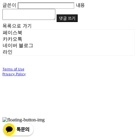
글쓴이
내용
댓글 쓰기
목록으로 가기
페이스북
카카오톡
네이버 블로그
라인
Terms of Use
Privacy Policy
Confirm Entrepreneur Information
Company Name: (주)눙눙이 | Owner: 이윤주, 조창원 | Personal Info Manager: 이윤주, 조
창원 | Phone Number: 0507-1370-3379 | Email: nungnunge8@gmail.com
Address: 경기도 부천시 성곡로63번길 104, 3층 | Business Registration Number:
386-87-
01511
| Business License:
2020-경기부천-0253
| Hosting by sixshop