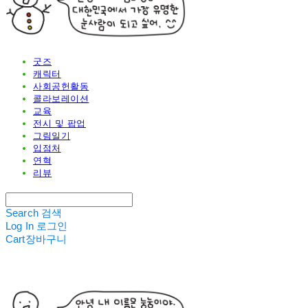
굿즈
캐릭터
사회공헌활동
콜라보레이션
교육
전시 및 팝업
그림일기
입점처
연혁
리뷰
Search
검색
Log In
로그인
Cart
장바구니