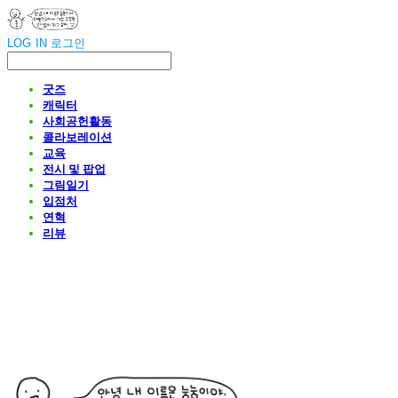
LOG IN
로그인
굿즈
캐릭터
사회공헌활동
콜라보레이션
교육
전시 및 팝업
그림일기
입점처
연혁
리뷰