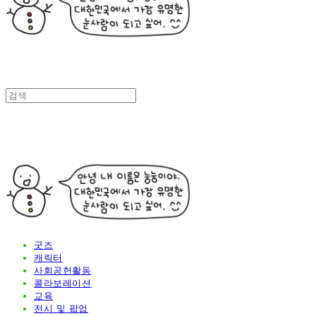
굿즈
캐릭터
사회공헌활동
콜라보레이션
교육
전시 및 팝업