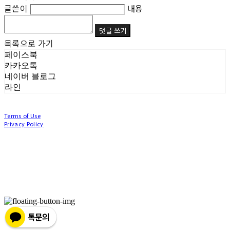
글쓴이
내용
댓글 쓰기
목록으로 가기
페이스북
카카오톡
네이버 블로그
라인
Terms of Use
Privacy Policy
Confirm Entrepreneur Information
Company Name: (주)눙눙이 | Owner: 이윤주, 조창원 | Personal Info Manager: 이윤주, 조
창원 | Phone Number: 0507-1370-3379 | Email: nungnunge8@gmail.com
Address: 경기도 부천시 성곡로63번길 104, 3층 | Business Registration Number:
386-87-
01511
| Business License:
2020-경기부천-0253
| Hosting by sixshop