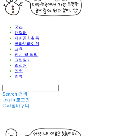
굿즈
캐릭터
사회공헌활동
콜라보레이션
교육
전시 및 팝업
그림일기
입점처
연혁
리뷰
Search
검색
Log In
로그인
Cart
장바구니