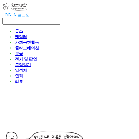
LOG IN
로그인
굿즈
캐릭터
사회공헌활동
콜라보레이션
교육
전시 및 팝업
그림일기
입점처
연혁
리뷰