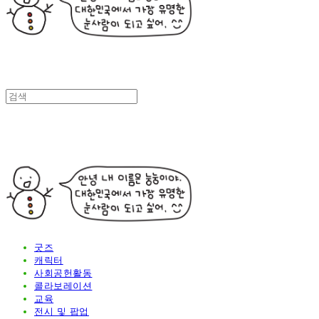
굿즈
캐릭터
사회공헌활동
콜라보레이션
교육
전시 및 팝업