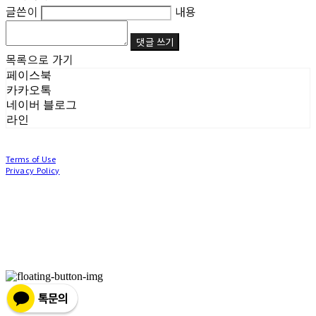
글쓴이
내용
댓글 쓰기
목록으로 가기
페이스북
카카오톡
네이버 블로그
라인
Terms of Use
Privacy Policy
Confirm Entrepreneur Information
Company Name: (주)눙눙이 | Owner: 이윤주, 조창원 | Personal Info Manager: 이윤주, 조
창원 | Phone Number: 0507-1370-3379 | Email: nungnunge8@gmail.com
Address: 경기도 부천시 성곡로63번길 104, 3층 | Business Registration Number:
386-87-
01511
| Business License:
2020-경기부천-0253
| Hosting by sixshop