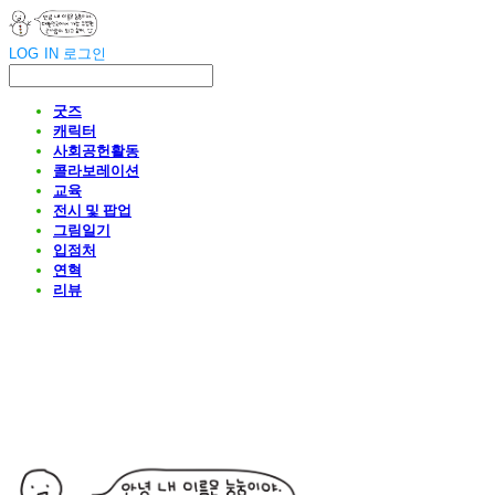
LOG IN
로그인
굿즈
캐릭터
사회공헌활동
콜라보레이션
교육
전시 및 팝업
그림일기
입점처
연혁
리뷰