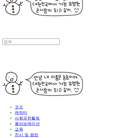
굿즈
캐릭터
사회공헌활동
콜라보레이션
교육
전시 및 팝업