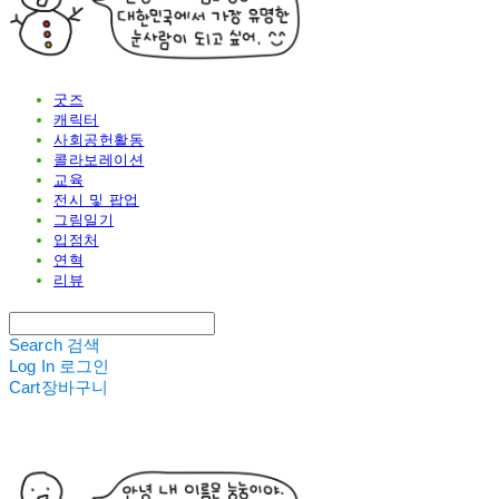
굿즈
캐릭터
사회공헌활동
콜라보레이션
교육
전시 및 팝업
그림일기
입점처
연혁
리뷰
Search
검색
Log In
로그인
Cart
장바구니