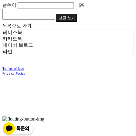
글쓴이
내용
댓글 쓰기
목록으로 가기
페이스북
카카오톡
네이버 블로그
라인
Terms of Use
Privacy Policy
Confirm Entrepreneur Information
Company Name: (주)눙눙이 | Owner: 이윤주, 조창원 | Personal Info Manager: 이윤주, 조
창원 | Phone Number: 0507-1370-3379 | Email: nungnunge8@gmail.com
Address: 경기도 부천시 성곡로63번길 104, 3층 | Business Registration Number:
386-87-
01511
| Business License:
2020-경기부천-0253
| Hosting by sixshop