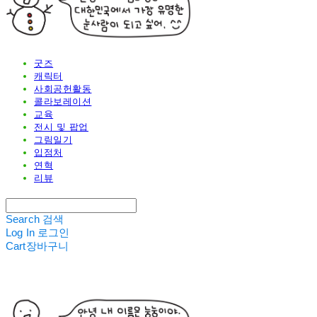
굿즈
캐릭터
사회공헌활동
콜라보레이션
교육
전시 및 팝업
그림일기
입점처
연혁
리뷰
Search
검색
Log In
로그인
Cart
장바구니