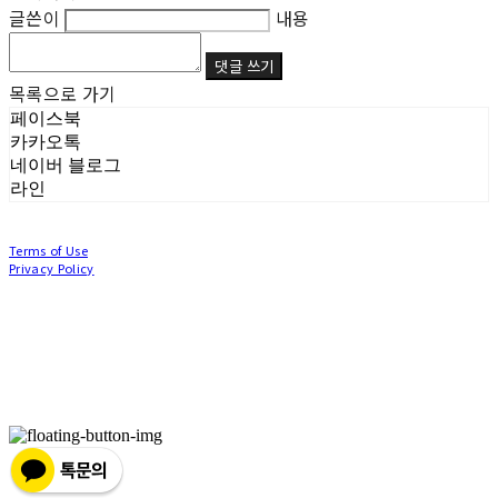
글쓴이
내용
댓글 쓰기
목록으로 가기
페이스북
카카오톡
네이버 블로그
라인
Terms of Use
Privacy Policy
Confirm Entrepreneur Information
Company Name: (주)눙눙이 | Owner: 이윤주, 조창원 | Personal Info Manager: 이윤주, 조
창원 | Phone Number: 0507-1370-3379 | Email: nungnunge8@gmail.com
Address: 경기도 부천시 성곡로63번길 104, 3층 | Business Registration Number:
386-87-
01511
| Business License:
2020-경기부천-0253
| Hosting by sixshop