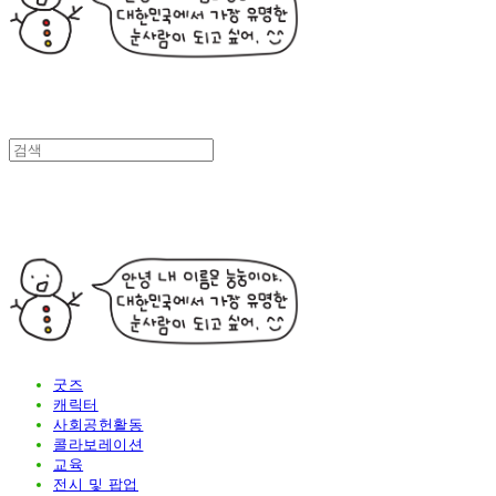
굿즈
캐릭터
사회공헌활동
콜라보레이션
교육
전시 및 팝업