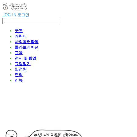
LOG IN
로그인
굿즈
캐릭터
사회공헌활동
콜라보레이션
교육
전시 및 팝업
그림일기
입점처
연혁
리뷰