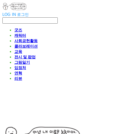
LOG IN
로그인
굿즈
캐릭터
사회공헌활동
콜라보레이션
교육
전시 및 팝업
그림일기
입점처
연혁
리뷰