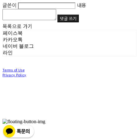
글쓴이
내용
댓글 쓰기
목록으로 가기
페이스북
카카오톡
네이버 블로그
라인
Terms of Use
Privacy Policy
Confirm Entrepreneur Information
Company Name: (주)눙눙이 | Owner: 이윤주, 조창원 | Personal Info Manager: 이윤주, 조
창원 | Phone Number: 0507-1370-3379 | Email: nungnunge8@gmail.com
Address: 경기도 부천시 성곡로63번길 104, 3층 | Business Registration Number:
386-87-
01511
| Business License:
2020-경기부천-0253
| Hosting by sixshop