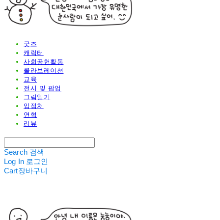
굿즈
캐릭터
사회공헌활동
콜라보레이션
교육
전시 및 팝업
그림일기
입점처
연혁
리뷰
Search
검색
Log In
로그인
Cart
장바구니