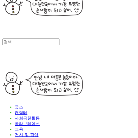
굿즈
캐릭터
사회공헌활동
콜라보레이션
교육
전시 및 팝업