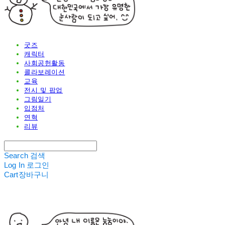
굿즈
캐릭터
사회공헌활동
콜라보레이션
교육
전시 및 팝업
그림일기
입점처
연혁
리뷰
Search
검색
Log In
로그인
Cart
장바구니