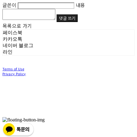
글쓴이
내용
댓글 쓰기
목록으로 가기
페이스북
카카오톡
네이버 블로그
라인
Terms of Use
Privacy Policy
Confirm Entrepreneur Information
Company Name: (주)눙눙이 | Owner: 이윤주, 조창원 | Personal Info Manager: 이윤주, 조
창원 | Phone Number: 0507-1370-3379 | Email: nungnunge8@gmail.com
Address: 경기도 부천시 성곡로63번길 104, 3층 | Business Registration Number:
386-87-
01511
| Business License:
2020-경기부천-0253
| Hosting by sixshop