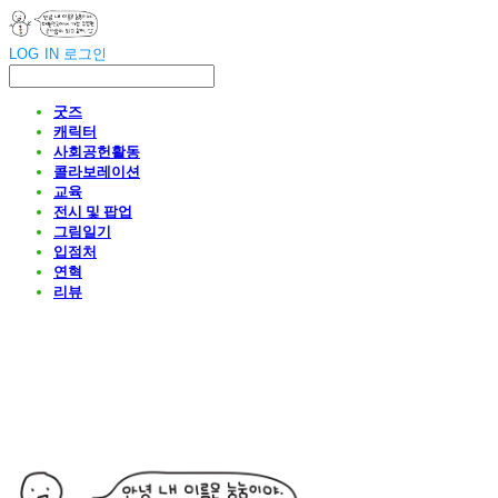
LOG IN
로그인
굿즈
캐릭터
사회공헌활동
콜라보레이션
교육
전시 및 팝업
그림일기
입점처
연혁
리뷰