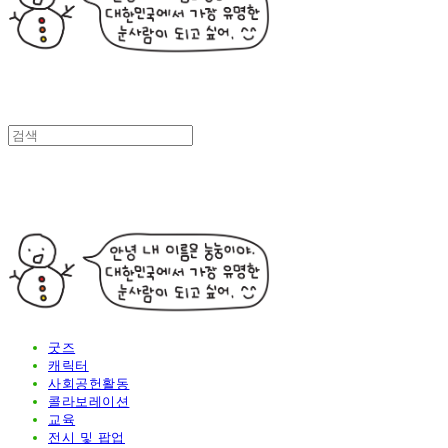
굿즈
캐릭터
사회공헌활동
콜라보레이션
교육
전시 및 팝업