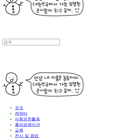
굿즈
캐릭터
사회공헌활동
콜라보레이션
교육
전시 및 팝업