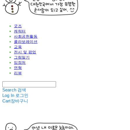
굿즈
캐릭터
사회공헌활동
콜라보레이션
교육
전시 및 팝업
그림일기
입점처
연혁
리뷰
Search
검색
Log In
로그인
Cart
장바구니