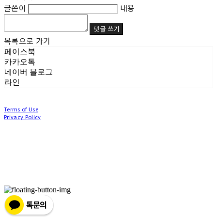
글쓴이
내용
댓글 쓰기
목록으로 가기
페이스북
카카오톡
네이버 블로그
라인
Terms of Use
Privacy Policy
Confirm Entrepreneur Information
Company Name: (주)눙눙이 | Owner: 이윤주, 조창원 | Personal Info Manager: 이윤주, 조
창원 | Phone Number: 0507-1370-3379 | Email: nungnunge8@gmail.com
Address: 경기도 부천시 성곡로63번길 104, 3층 | Business Registration Number:
386-87-
01511
| Business License:
2020-경기부천-0253
| Hosting by sixshop