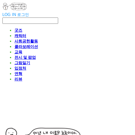
LOG IN
로그인
굿즈
캐릭터
사회공헌활동
콜라보레이션
교육
전시 및 팝업
그림일기
입점처
연혁
리뷰