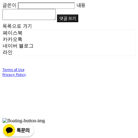
글쓴이
내용
댓글 쓰기
목록으로 가기
페이스북
카카오톡
네이버 블로그
라인
Terms of Use
Privacy Policy
Confirm Entrepreneur Information
Company Name: (주)눙눙이 | Owner: 이윤주, 조창원 | Personal Info Manager: 이윤주, 조
창원 | Phone Number: 0507-1370-3379 | Email: nungnunge8@gmail.com
Address: 경기도 부천시 성곡로63번길 104, 3층 | Business Registration Number:
386-87-
01511
| Business License:
2020-경기부천-0253
| Hosting by sixshop