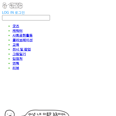
LOG IN
로그인
굿즈
캐릭터
사회공헌활동
콜라보레이션
교육
전시 및 팝업
그림일기
입점처
연혁
리뷰