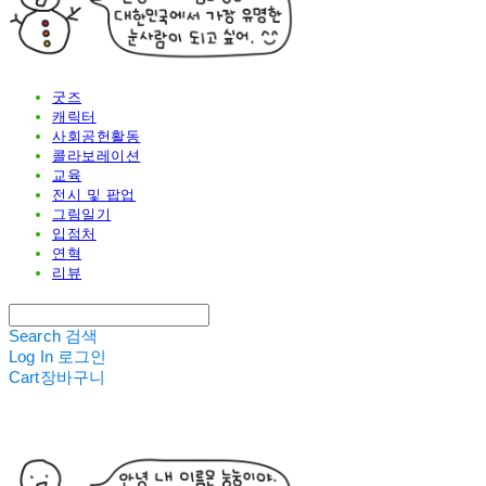
굿즈
캐릭터
사회공헌활동
콜라보레이션
교육
전시 및 팝업
그림일기
입점처
연혁
리뷰
Search
검색
Log In
로그인
Cart
장바구니