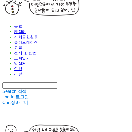
굿즈
캐릭터
사회공헌활동
콜라보레이션
교육
전시 및 팝업
그림일기
입점처
연혁
리뷰
Search
검색
Log In
로그인
Cart
장바구니