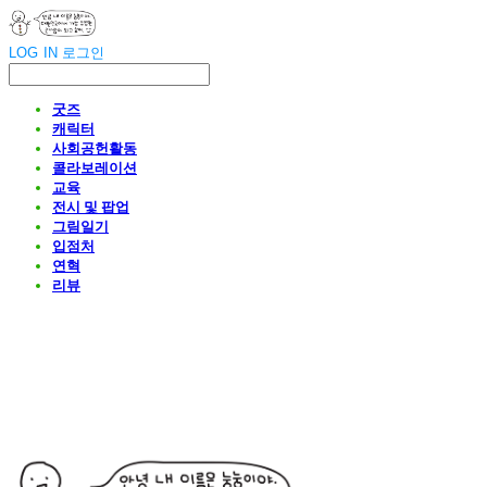
LOG IN
로그인
굿즈
캐릭터
사회공헌활동
콜라보레이션
교육
전시 및 팝업
그림일기
입점처
연혁
리뷰