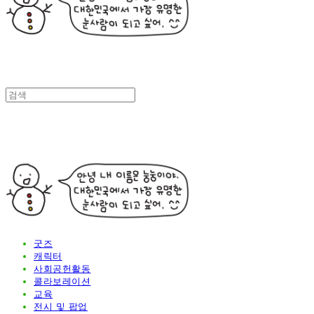
굿즈
캐릭터
사회공헌활동
콜라보레이션
교육
전시 및 팝업