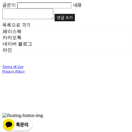
글쓴이
내용
댓글 쓰기
목록으로 가기
페이스북
카카오톡
네이버 블로그
라인
Terms of Use
Privacy Policy
Confirm Entrepreneur Information
Company Name: (주)눙눙이 | Owner: 이윤주, 조창원 | Personal Info Manager: 이윤주, 조
창원 | Phone Number: 0507-1370-3379 | Email: nungnunge8@gmail.com
Address: 경기도 부천시 성곡로63번길 104, 3층 | Business Registration Number:
386-87-
01511
| Business License:
2020-경기부천-0253
| Hosting by sixshop