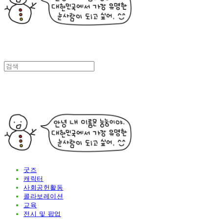
굿즈
캐릭터
사회공헌활동
콜라보레이션
교육
전시 및 팝업