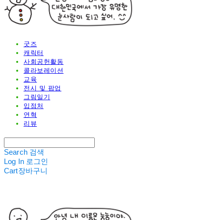
굿즈
캐릭터
사회공헌활동
콜라보레이션
교육
전시 및 팝업
그림일기
입점처
연혁
리뷰
Search
검색
Log In
로그인
Cart
장바구니