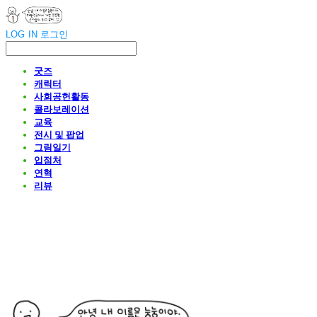
LOG IN
로그인
굿즈
캐릭터
사회공헌활동
콜라보레이션
교육
전시 및 팝업
그림일기
입점처
연혁
리뷰