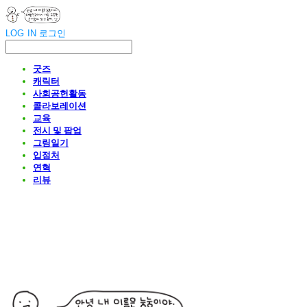
LOG IN
로그인
굿즈
캐릭터
사회공헌활동
콜라보레이션
교육
전시 및 팝업
그림일기
입점처
연혁
리뷰