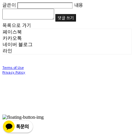
글쓴이
내용
댓글 쓰기
목록으로 가기
페이스북
카카오톡
네이버 블로그
라인
Terms of Use
Privacy Policy
Confirm Entrepreneur Information
Company Name: (주)눙눙이 | Owner: 이윤주, 조창원 | Personal Info Manager: 이윤주, 조
창원 | Phone Number: 0507-1370-3379 | Email: nungnunge8@gmail.com
Address: 경기도 부천시 성곡로63번길 104, 3층 | Business Registration Number:
386-87-
01511
| Business License:
2020-경기부천-0253
| Hosting by sixshop