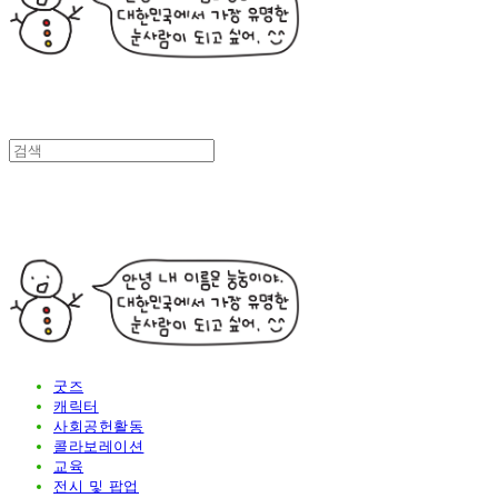
굿즈
캐릭터
사회공헌활동
콜라보레이션
교육
전시 및 팝업