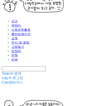
굿즈
캐릭터
사회공헌활동
콜라보레이션
교육
전시 및 팝업
그림일기
입점처
연혁
리뷰
Search
검색
Log In
로그인
Cart
장바구니