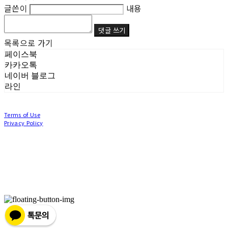
글쓴이
내용
댓글 쓰기
목록으로 가기
페이스북
카카오톡
네이버 블로그
라인
Terms of Use
Privacy Policy
Confirm Entrepreneur Information
Company Name: (주)눙눙이 | Owner: 이윤주, 조창원 | Personal Info Manager: 이윤주, 조
창원 | Phone Number: 0507-1370-3379 | Email: nungnunge8@gmail.com
Address: 경기도 부천시 성곡로63번길 104, 3층 | Business Registration Number:
386-87-
01511
| Business License:
2020-경기부천-0253
| Hosting by sixshop