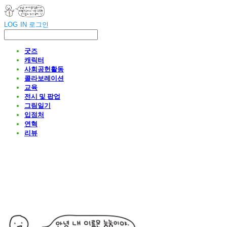
LOG IN
로그인
굿즈
캐릭터
사회공헌활동
콜라보레이션
교육
전시 및 팝업
그림일기
입점처
연혁
리뷰