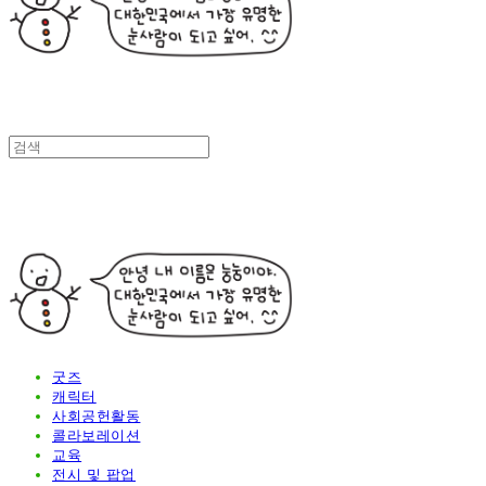
굿즈
캐릭터
사회공헌활동
콜라보레이션
교육
전시 및 팝업