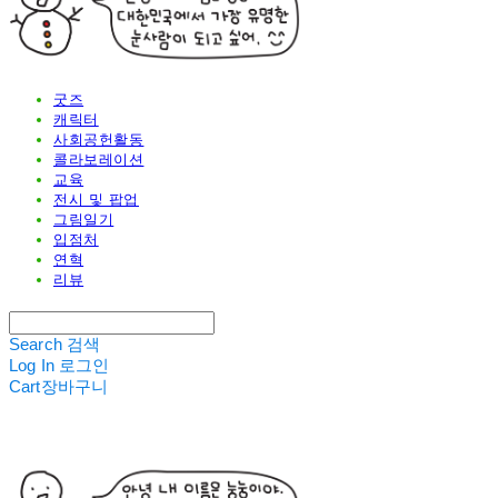
굿즈
캐릭터
사회공헌활동
콜라보레이션
교육
전시 및 팝업
그림일기
입점처
연혁
리뷰
Search
검색
Log In
로그인
Cart
장바구니