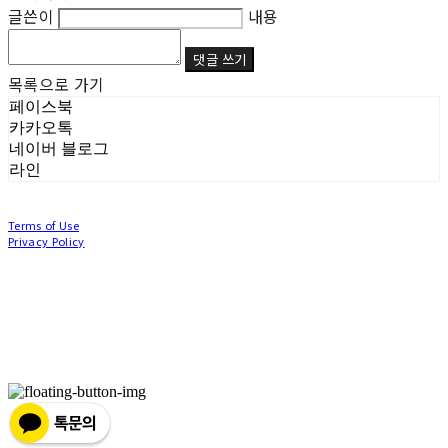
글쓴이
내용
댓글 쓰기
목록으로 가기
페이스북
카카오톡
네이버 블로그
라인
Terms of Use
Privacy Policy
Confirm Entrepreneur Information
Company Name: (주)눙눙이 | Owner: 이윤주, 조창원 | Personal Info Manager: 이윤주, 조
창원 | Phone Number: 0507-1370-3379 | Email: nungnunge8@gmail.com
Address: 경기도 부천시 성곡로63번길 104, 3층 | Business Registration Number:
386-87-
01511
| Business License:
2020-경기부천-0253
| Hosting by sixshop