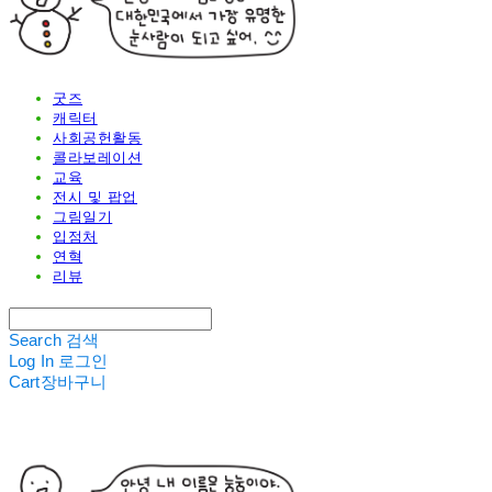
굿즈
캐릭터
사회공헌활동
콜라보레이션
교육
전시 및 팝업
그림일기
입점처
연혁
리뷰
Search
검색
Log In
로그인
Cart
장바구니