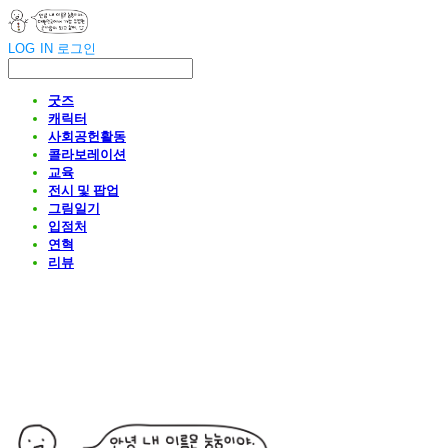
LOG IN
로그인
굿즈
캐릭터
사회공헌활동
콜라보레이션
교육
전시 및 팝업
그림일기
입점처
연혁
리뷰