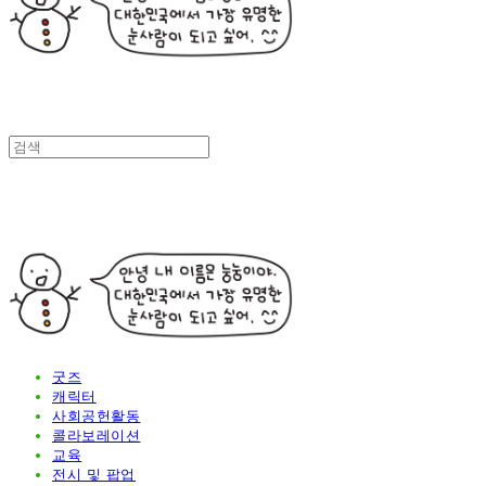
굿즈
캐릭터
사회공헌활동
콜라보레이션
교육
전시 및 팝업