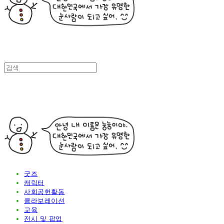
굿즈
캐릭터
사회공헌활동
콜라보레이션
교육
전시 및 팝업