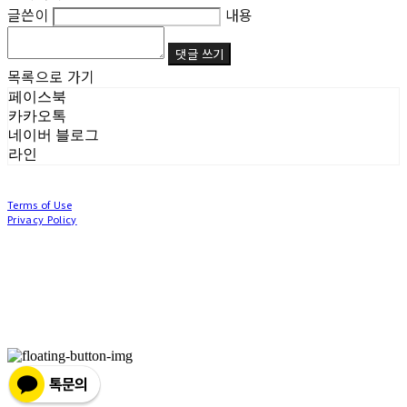
글쓴이
내용
댓글 쓰기
목록으로 가기
페이스북
카카오톡
네이버 블로그
라인
Terms of Use
Privacy Policy
Confirm Entrepreneur Information
Company Name: (주)눙눙이 | Owner: 이윤주, 조창원 | Personal Info Manager: 이윤주, 조
창원 | Phone Number: 0507-1370-3379 | Email: nungnunge8@gmail.com
Address: 경기도 부천시 성곡로63번길 104, 3층 | Business Registration Number:
386-87-
01511
| Business License:
2020-경기부천-0253
| Hosting by sixshop