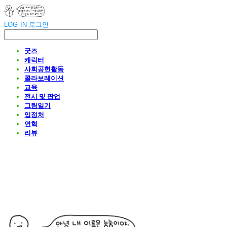
LOG IN
로그인
굿즈
캐릭터
사회공헌활동
콜라보레이션
교육
전시 및 팝업
그림일기
입점처
연혁
리뷰