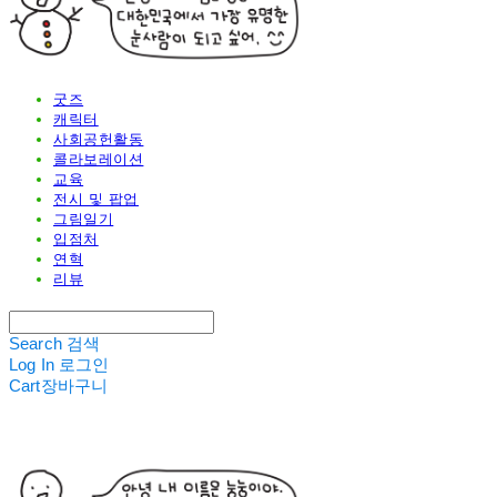
굿즈
캐릭터
사회공헌활동
콜라보레이션
교육
전시 및 팝업
그림일기
입점처
연혁
리뷰
Search
검색
Log In
로그인
Cart
장바구니