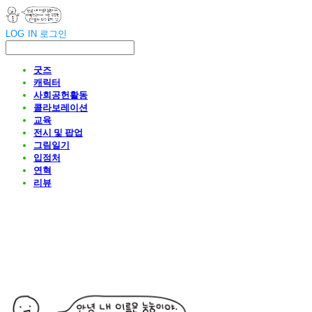
LOG IN
로그인
굿즈
캐릭터
사회공헌활동
콜라보레이션
교육
전시 및 팝업
그림일기
입점처
연혁
리뷰