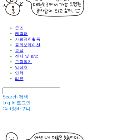
굿즈
캐릭터
사회공헌활동
콜라보레이션
교육
전시 및 팝업
그림일기
입점처
연혁
리뷰
Search
검색
Log In
로그인
Cart
장바구니