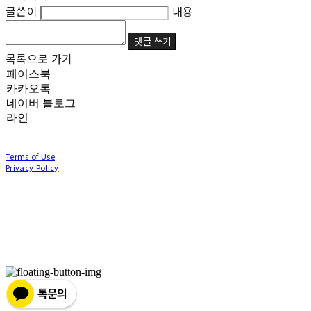
글쓴이
내용
댓글 쓰기
목록으로 가기
페이스북
카카오톡
네이버 블로그
라인
Terms of Use
Privacy Policy
Confirm Entrepreneur Information
Company Name: (주)눙눙이 | Owner: 이윤주, 조창원 | Personal Info Manager: 이윤주, 조
창원 | Phone Number: 0507-1370-3379 | Email: nungnunge8@gmail.com
Address: 경기도 부천시 성곡로63번길 104, 3층 | Business Registration Number:
386-87-
01511
| Business License:
2020-경기부천-0253
| Hosting by sixshop