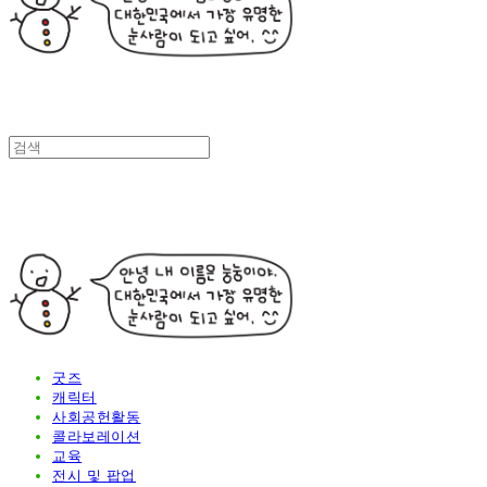
굿즈
캐릭터
사회공헌활동
콜라보레이션
교육
전시 및 팝업