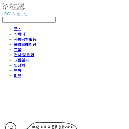
LOG IN
로그인
굿즈
캐릭터
사회공헌활동
콜라보레이션
교육
전시 및 팝업
그림일기
입점처
연혁
리뷰