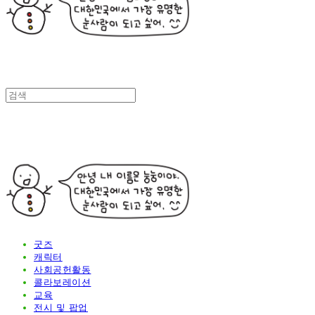
굿즈
캐릭터
사회공헌활동
콜라보레이션
교육
전시 및 팝업