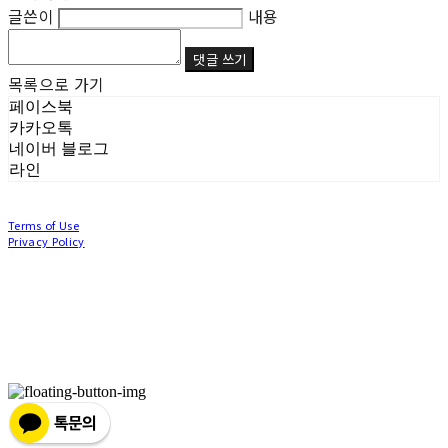
글쓴이
내용
댓글 쓰기
목록으로 가기
페이스북
카카오톡
네이버 블로그
라인
Terms of Use
Privacy Policy
Confirm Entrepreneur Information
Company Name: (주)눙눙이 | Owner: 이윤주, 조창원 | Personal Info Manager: 이윤주, 조
창원 | Phone Number: 0507-1370-3379 | Email: nungnunge8@gmail.com
Address: 경기도 부천시 성곡로63번길 104, 3층 | Business Registration Number:
386-87-
01511
| Business License:
2020-경기부천-0253
| Hosting by sixshop