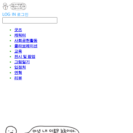
LOG IN
로그인
굿즈
캐릭터
사회공헌활동
콜라보레이션
교육
전시 및 팝업
그림일기
입점처
연혁
리뷰