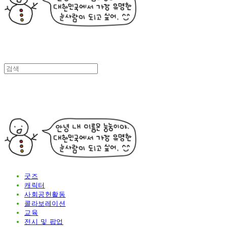
굿즈
캐릭터
사회공헌활동
콜라보레이션
교육
전시 및 팝업