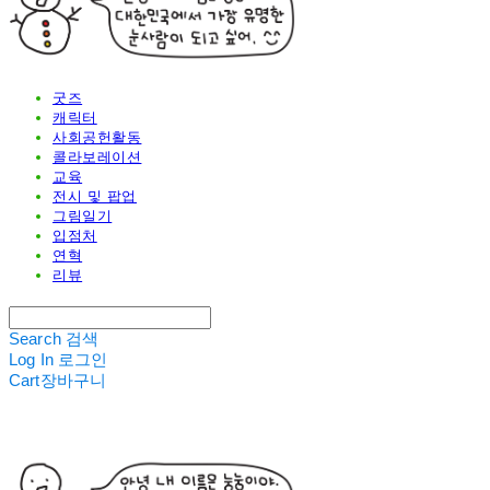
굿즈
캐릭터
사회공헌활동
콜라보레이션
교육
전시 및 팝업
그림일기
입점처
연혁
리뷰
Search
검색
Log In
로그인
Cart
장바구니