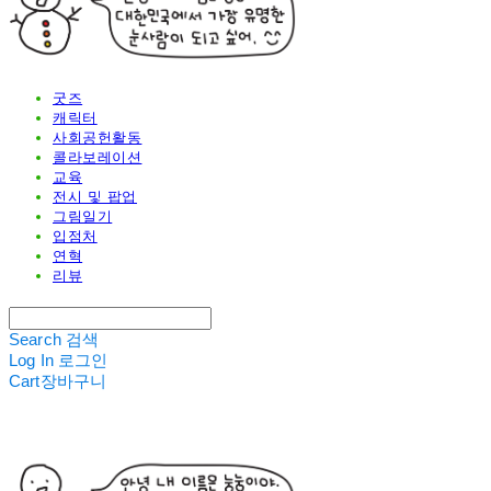
굿즈
캐릭터
사회공헌활동
콜라보레이션
교육
전시 및 팝업
그림일기
입점처
연혁
리뷰
Search
검색
Log In
로그인
Cart
장바구니