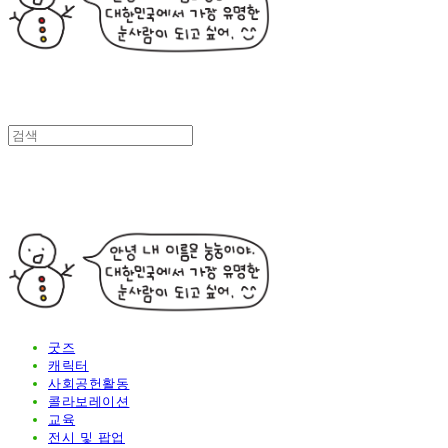
굿즈
캐릭터
사회공헌활동
콜라보레이션
교육
전시 및 팝업