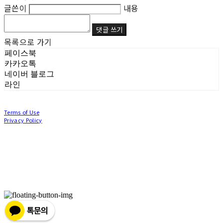
글쓴이
내용
댓글 쓰기
목록으로 가기
페이스북
카카오톡
네이버 블로그
라인
Terms of Use
Privacy Policy
Confirm Entrepreneur Information
Company Name: (주)눙눙이 | Owner: 이윤주, 조창원 | Personal Info Manager: 이윤주, 조
창원 | Phone Number: 0507-1370-3379 | Email: nungnunge8@gmail.com
Address: 경기도 부천시 성곡로63번길 104, 3층 | Business Registration Number:
386-87-
01511
| Business License:
2020-경기부천-0253
| Hosting by sixshop