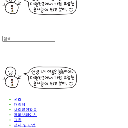
굿즈
캐릭터
사회공헌활동
콜라보레이션
교육
전시 및 팝업