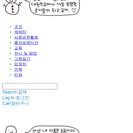
굿즈
캐릭터
사회공헌활동
콜라보레이션
교육
전시 및 팝업
그림일기
입점처
연혁
리뷰
Search
검색
Log In
로그인
Cart
장바구니