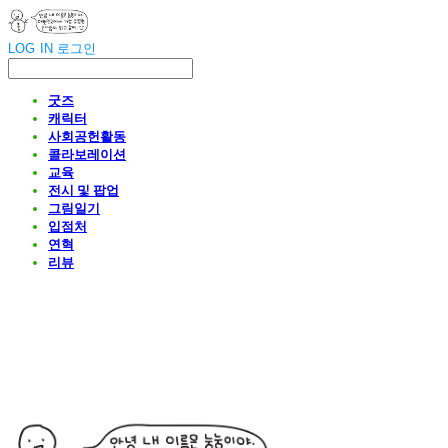
LOG IN
로그인
굿즈
캐릭터
사회공헌활동
콜라보레이션
교육
전시 및 팝업
그림일기
입점처
연혁
리뷰