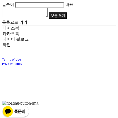
글쓴이
내용
댓글 쓰기
목록으로 가기
페이스북
카카오톡
네이버 블로그
라인
Terms of Use
Privacy Policy
Confirm Entrepreneur Information
Company Name: (주)눙눙이 | Owner: 이윤주, 조창원 | Personal Info Manager: 이윤주, 조
창원 | Phone Number: 0507-1370-3379 | Email: nungnunge8@gmail.com
Address: 경기도 부천시 성곡로63번길 104, 3층 | Business Registration Number:
386-87-
01511
| Business License:
2020-경기부천-0253
| Hosting by sixshop