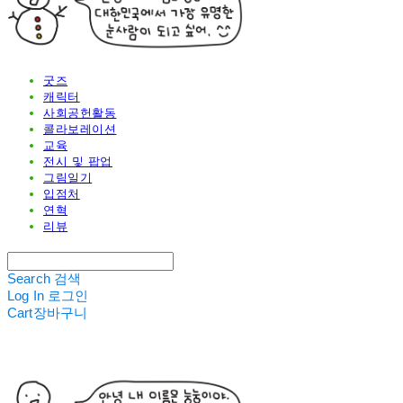
굿즈
캐릭터
사회공헌활동
콜라보레이션
교육
전시 및 팝업
그림일기
입점처
연혁
리뷰
Search
검색
Log In
로그인
Cart
장바구니