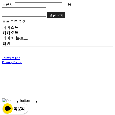
글쓴이
내용
댓글 쓰기
목록으로 가기
페이스북
카카오톡
네이버 블로그
라인
Terms of Use
Privacy Policy
Confirm Entrepreneur Information
Company Name: (주)눙눙이 | Owner: 이윤주, 조창원 | Personal Info Manager: 이윤주, 조
창원 | Phone Number: 0507-1370-3379 | Email: nungnunge8@gmail.com
Address: 경기도 부천시 성곡로63번길 104, 3층 | Business Registration Number:
386-87-
01511
| Business License:
2020-경기부천-0253
| Hosting by sixshop