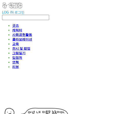
LOG IN
로그인
굿즈
캐릭터
사회공헌활동
콜라보레이션
교육
전시 및 팝업
그림일기
입점처
연혁
리뷰