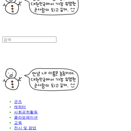
굿즈
캐릭터
사회공헌활동
콜라보레이션
교육
전시 및 팝업