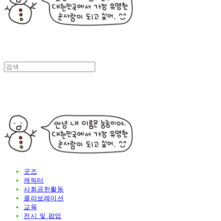
굿즈
캐릭터
사회공헌활동
콜라보레이션
교육
전시 및 팝업