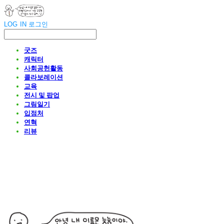
LOG IN
로그인
굿즈
캐릭터
사회공헌활동
콜라보레이션
교육
전시 및 팝업
그림일기
입점처
연혁
리뷰