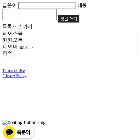
글쓴이
내용
댓글 쓰기
목록으로 가기
페이스북
카카오톡
네이버 블로그
라인
Terms of Use
Privacy Policy
Confirm Entrepreneur Information
Company Name: (주)눙눙이 | Owner: 이윤주, 조창원 | Personal Info Manager: 이윤주, 조
창원 | Phone Number: 0507-1370-3379 | Email: nungnunge8@gmail.com
Address: 경기도 부천시 성곡로63번길 104, 3층 | Business Registration Number:
386-87-
01511
| Business License:
2020-경기부천-0253
| Hosting by sixshop