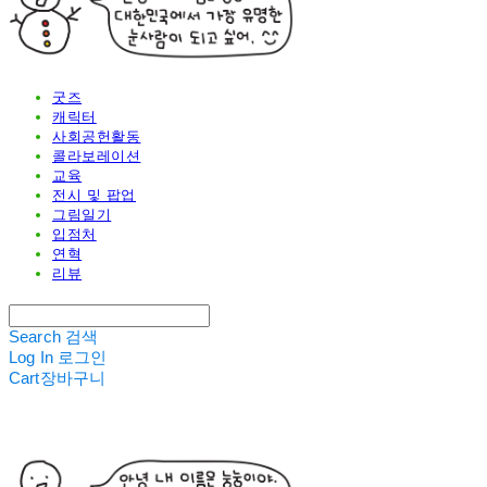
굿즈
캐릭터
사회공헌활동
콜라보레이션
교육
전시 및 팝업
그림일기
입점처
연혁
리뷰
Search
검색
Log In
로그인
Cart
장바구니