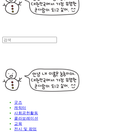
굿즈
캐릭터
사회공헌활동
콜라보레이션
교육
전시 및 팝업