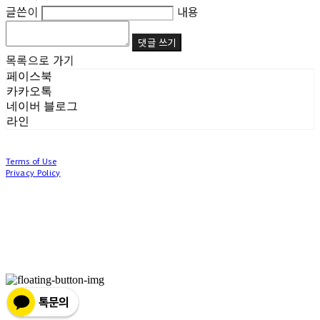
글쓴이
내용
댓글 쓰기
목록으로 가기
페이스북
카카오톡
네이버 블로그
라인
Terms of Use
Privacy Policy
Confirm Entrepreneur Information
Company Name: (주)눙눙이 | Owner: 이윤주, 조창원 | Personal Info Manager: 이윤주, 조
창원 | Phone Number: 0507-1370-3379 | Email: nungnunge8@gmail.com
Address: 경기도 부천시 성곡로63번길 104, 3층 | Business Registration Number:
386-87-
01511
| Business License:
2020-경기부천-0253
| Hosting by sixshop