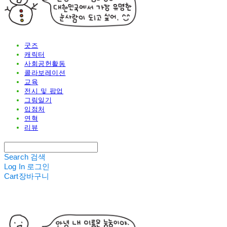
굿즈
캐릭터
사회공헌활동
콜라보레이션
교육
전시 및 팝업
그림일기
입점처
연혁
리뷰
Search
검색
Log In
로그인
Cart
장바구니