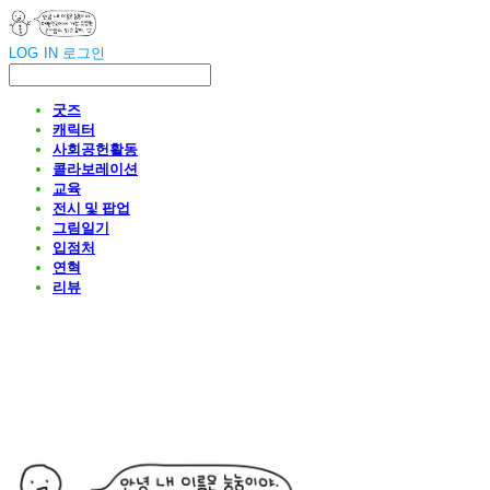
LOG IN
로그인
굿즈
캐릭터
사회공헌활동
콜라보레이션
교육
전시 및 팝업
그림일기
입점처
연혁
리뷰